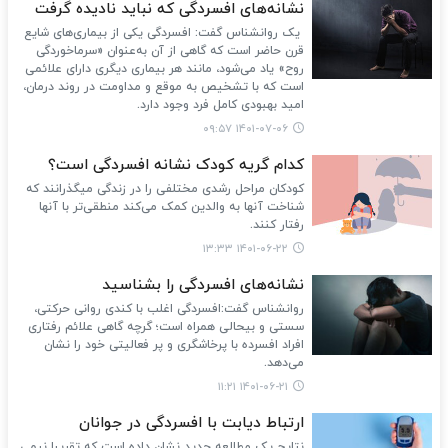
نشانه‌های افسردگی که نباید نادیده گرفت
یک روانشناس گفت: افسردگی یکی از بیماری‌های شایع
قرن حاضر است که گاهی از آن به‌عنوان «سرماخوردگی
روح» یاد می‌شود، مانند هر بیماری دیگری دارای علائمی
است که با تشخیص به موقع و مداومت در روند درمان،
امید بهبودی کامل فرد وجود دارد.
۱۴۰۱-۰۷-۰۶ ۰۹:۵۷
کدام گریه کودک نشانه افسردگی است؟
کودکان مراحل رشدی مختلفی را در زندگی میگذرانند که
شناخت آنها به والدین کمک می‌کند منطقی‌تر با آنها
رفتار کنند.
۱۴۰۱-۰۶-۲۲ ۱۳:۳۳
نشانه‌های افسردگی را بشناسید
روانشناس گفت:افسردگی اغلب با کندی روانی حرکتی،
سستی و بیحالی همراه است؛ گرچه گاهی علائم رفتاری
افراد افسرده با پرخاشگری و پر فعالیتی خود را نشان
می‌دهد.
۱۴۰۱-۰۶-۲۱ ۱۱:۲۱
ارتباط دیابت با افسردگی در جوانان
نتایج یک مطالعه جدید نشان داده است که تقریبا نیمی