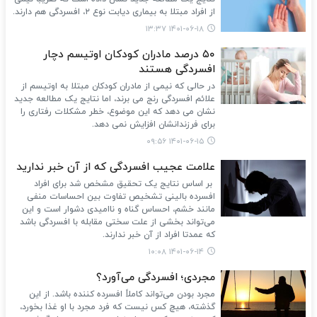
از افراد مبتلا به بیماری دیابت نوع ۲، افسردگی هم دارند.
۱۴۰۱-۰۶-۱۸ ۱۳:۳۷
۵۰ درصد مادران کودکان اوتیسم دچار
افسردگی هستند
در حالی که نیمی از مادران کودکان مبتلا به اوتیسم از
علائم افسردگی رنج می برند، اما نتایج یک مطالعه جدید
نشان می دهد که این موضوع، خطر مشکلات رفتاری را
برای فرزندانشان افزایش نمی دهد.
۱۴۰۱-۰۶-۱۵ ۰۹:۵۶
علامت عجیب افسردگی که از آن خبر ندارید
بر اساس نتایج یک تحقیق مشخص شد برای افراد
افسرده بالینی تشخیص تفاوت بین احساسات منفی
مانند خشم، احساس گناه و ناامیدی دشوار است و این
می‌تواند بخشی از علت سختی مقابله با افسردگی باشد
که عمدتا افراد از آن خبر ندارند.
۱۴۰۱-۰۶-۱۴ ۱۰:۰۸
مجردی؛ افسردگی می‌آورد؟
مجرد بودن می‌تواند کاملاً افسرده کننده باشد. از این
گذشته، هیچ کس نیست که فرد مجرد با او غذا بخورد،