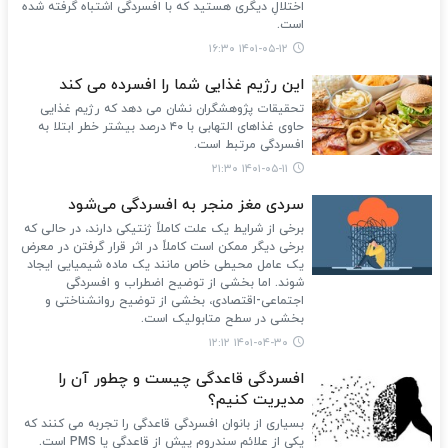
اختلالِ دیگری هستید که با افسردگی اشتباه گرفته شده
است.
۱۴۰۱-۰۵-۱۲ ۱۶:۳۰
این رژیم غذایی شما را افسرده می کند
تحقیقات پژوهشگران نشان می دهد که رژیم غذایی
حاوی غذاهای التهابی با ۴۰ درصد بیشتر خطر ابتلا به
افسردگی مرتبط است.
۱۴۰۱-۰۵-۱۱ ۲۱:۳۰
سردی مغز منجر به افسردگی می‌شود
برخی از شرایط یک علت کاملاً ژنتیکی دارند، در حالی که
برخی دیگر ممکن است کاملاً در اثر قرار گرفتن در معرض
یک عامل محیطی خاص مانند یک ماده شیمیایی ایجاد
شوند. اما بخشی از توضیح اضطراب و افسردگی
اجتماعی-اقتصادی، بخشی از توضیح روانشناختی و
بخشی در سطح متابولیک است.
۱۴۰۱-۰۴-۳۰ ۱۲:۱۲
افسردگی قاعدگی چیست و چطور آن را
مدیریت کنیم؟
بسیاری از بانوان افسردگی قاعدگی را تجربه می کنند که
یکی از علائم سندروم پیش از قاعدگی یا PMS است.