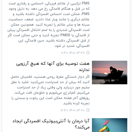
PMS ترکیبی از علائم فیزیکی، احساسی و رفتاری است
که در قبل و هنگام قاعدگی رخ می دهد. به دلیل وجود
PMS، ممکن است احساس افسردگی داشته باشید و
علائم دیگری را مانند ویار غذا، دلدرد، ضعف، حساسیت
سینه ها و سایر علائم را تجربه کنید. همچنین ممکن
است افسردگی شدیدی را به اسم اختلال افسردگی پیش
از قاعدگی یا PMDD تجربه کنید و حتی ممکن است اگر
از قبل افسردگی داشته باشید، حین قاعدگی، این
افسردگی، شدید تر شود.
۱۴۰۱-۰۴-۲۷ ۱۱:۳۰
هفت توصیه برای آنها که هیچ آرزویی
ندارند
اگر دچار خستگیِ مفرطِ روحی هستید، اطمینان حاصل
کنید که بیش‌ از حد استراحت نمی‌کنید. شاید با عقل
سلیم جور درنیاید ولی وقتی زیاد از حد استراحت
می‌کنیم، کم‌انرژی می‌شویم و خلق‌مان افت می‌کند.
روزهای آخر هفته ممکن است این رخوت و سستی را
تجربه کرده باشید.
۱۴۰۱-۰۴-۲۰ ۱۲:۳۰
آیا درمان با آنتی‌بیوتیک افسردگی ایجاد
می‌کند؟