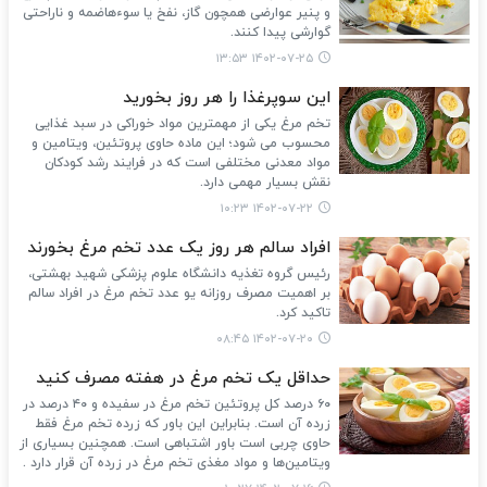
و پنیر عوارضی همچون گاز، نفخ یا سوءهاضمه و ناراحتی
گوارشی پیدا کنند.
۱۴۰۲-۰۷-۲۵ ۱۳:۵۳
این سوپرغذا را هر روز بخورید
تخم مرغ یکی از مهمترین مواد خوراکی در سبد غذایی
محسوب می شود؛ این ماده حاوی پروتئین، ویتامین و
مواد معدنی مختلفی است که در فرایند رشد کودکان
نقش بسیار مهمی دارد.
۱۴۰۲-۰۷-۲۲ ۱۰:۲۳
افراد سالم هر روز یک عدد تخم مرغ بخورند
رئیس گروه تغذیه دانشگاه علوم پزشکی شهید بهشتی،
بر اهمیت مصرف روزانه یو عدد تخم مرغ در افراد سالم
تاکید کرد.
۱۴۰۲-۰۷-۲۰ ۰۸:۴۵
حداقل یک تخم مرغ در هفته مصرف کنید
۶۰ درصد کل پروتئین تخم مرغ در سفیده و ۴۰ درصد در
زرده آن است. بنابراین این باور که زرده تخم مرغ فقط
حاوی چربی است باور اشتباهی است. همچنین بسیاری از
ویتامین‌ها و مواد مغذی تخم مرغ در زرده آن قرار دارد .