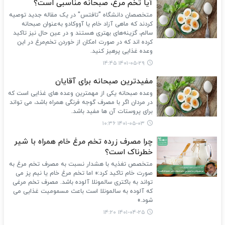
آیا تخم مرغ، صبحانه مناسبی است؟
متخصصان دانشگاه "تافتس" در یک مقاله جدید توصیه
کردند که ماهی آزاد خام یا آووکادو به‌عنوان صبحانه
سالم، گزینه‌های بهتری هستند و در عین حال نیز تاکید
کرده اند که در صورت امکان از خوردن تخم‌مرغ در این
وعده غذایی پرهیز کنید.
۱۴۰۱-۰۵-۲۹ ۱۴:۴۵
مفیدترین صبحانه برای آقایان
وعده صبحانه یکی از مهمترین وعده های غذایی است که
در مردان اگر با مصرف گوجه فرنگی همراه باشد، می تواند
برای پروستات آن ها مفید باشد.
۱۴۰۱-۰۵-۰۳ ۱۰:۳۶
چرا مصرف زرده تخم مرغ خام همراه با شیر
خطرناک است؟
متخصص تغذیه با هشدار نسبت به مصرف تخم مرغ به
صورت خام تاکید کرد:« اما تخم مرغ خام یا نیم پز می
تواند به باکتری سالمونلا آلوده باشد. مصرف تخم مرغی
که آلوده به سالمونلا است باعث مسمومیت غذایی می
شود.»
۱۴۰۱-۰۴-۲۵ ۱۴:۲۰