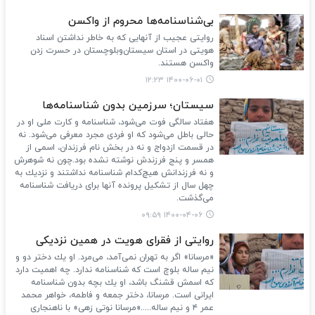
بی‌شناسنامه‌ها محروم از واکسن
روایتی عجیب از آنهایی که به خاطر نداشتن اسناد
هویتی در استان سیستان‌وبلوچستان در حسرت زدن
واکسن هستند.
۱۴۰۰-۰۶-۰۱ ۱۲:۲۳
سیستان؛ سرزمین بدون شناسنامه‌ها
هفتاد سالگی فوت می‌شود، شناسنامه و كارت ملی او در
حالی باطل می‌شود كه او فردی مجرد معرفی می‌شود. نه
در قسمت ازدواج و نه در بخش نام فرزندان، اسمی از
همسر و پنج فرزندش نوشته نشده بود.چون نه شوهرش
و نه فرزندانش هیچ‌كدام شناسنامه نداشتند و نزدیك به
چهل سال از تشكیل پرونده آنها برای دریافت شناسنامه
می‌گذشت.
۱۴۰۰-۰۴-۰۶ ۰۹:۵۹
روایتی از فقرای هویت در همین نزدیكی
«مرسانا» اگر به تهران نمی‌آمد، می‌مرد. او یك دختر دو و
نیم ساله بلوچ است كه شناسنامه ندارد. چه اهمیت دارد
كه اسمش قشنگ باشد، او یك بچه بدون شناسنامه
ایرانی است. مرسانا، دختر جمعه و فاطمه، خواهر محمد
عمر ۴ و نیم ساله.....«مرسانا نوتی زهی» با ناهنجاری