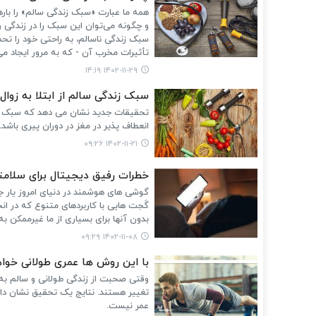
همه ما عبارت «سبک زندگی سالم» را باره
و چگونه می‌توان این سبک را در زندگی 
سبک زندگی ناسالم، به راحتی خود را تحم
تأثیرات مخرب آن - که به مرور ایجاد م
۱۴۰۲-۱۱-۲۹ ۱۴:۱۹
سبک زندگی سالم از ابتلا به زوا
تحقیقات جدید نشان می دهد که سبک زند
انعطاف پذیر در مغز در دوران پیری باشد.
۱۴۰۲-۱۱-۲۱ ۰۹:۲۶
خطرات رفیق دیجیتال برای سلام
گوشی‌ های هوشمند در دنیای امروز یار جد
گَجت هایی با کاربردهای متنوع که در انج
بدون آنها برای بسیاری از ما غیرممکن به 
۱۴۰۲-۱۱-۰۸ ۰۹:۲۹
با این روش ها عمری طولانی خو
وقتی صحبت از زندگی طولانی و سالم به می
تغییر هستند. نتایج یک تحقیق نشان دا
عمر نیست.