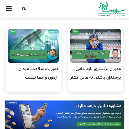
EN
وقت وزیر بهداشت باید صرف
واردات دارو و کالاهای اساسی
افتتاح پروژه‌ها شود؟
باید در اولویت تخصیص ارز
قرار گیرد