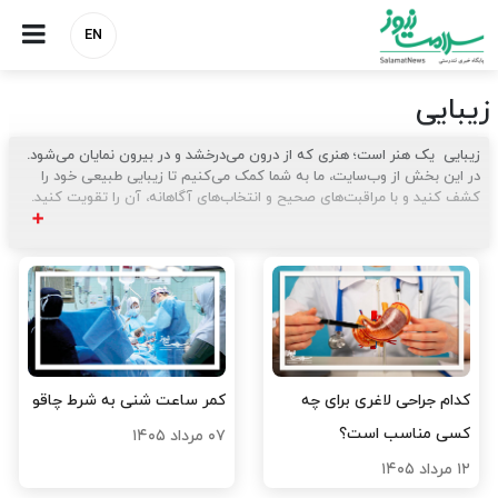
EN
زیبایی
زیبایی یک هنر است؛ هنری که از درون می‌درخشد و در بیرون نمایان می‌شود.
در این بخش از وب‌سایت، ما به شما کمک می‌کنیم تا زیبایی طبیعی خود را
کشف کنید و با مراقبت‌های صحیح و انتخاب‌های آگاهانه، آن را تقویت کنید.
➕
آنچه در بخش زیبایی خواهید یافت:
مراقبت از پوست
: راز داشتن پوستی شاداب و درخشان، در مراقبت‌های روزانه و
انتخاب محصولات مناسب نهفته است. ما شما را با بهترین روش‌ها و محصولات
برای انواع پوست آشنا می‌کنیم.
مراقبت از مو:
از توصیه‌های حرفه‌ای برای داشتن موهایی سالم و درخشان تا
روش‌های مقابله با مشکلاتی چون ریزش مو و خشکی مو، همه و همه در این
بخش بررسی می‌شوند.
کدام جراحی لاغری برای چه
کمر ساعت شنی به شرط چاقو
محصولات زیبایی:
بررسی تخصصی و معرفی محصولات برتر در حوزه زیبایی، از
کسی مناسب است؟
۰۷ مرداد ۱۴۰۵
لوازم آرایشی گرفته تا محصولات مراقبتی.
۱۲ مرداد ۱۴۰۵
در بخش زیبایی، هدف ما این است که شما را در سفر به سوی زیبایی طبیعی و