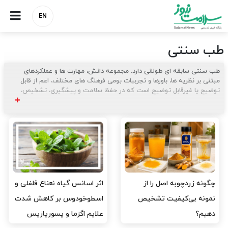
EN
طب سنتی
طب سنتی سابقه ای طولانی دارد. مجموعه دانش، مهارت ها و عملکردهای
مبتنی بر نظریه ها، باورها و تجربیات بومی فرهنگ های مختلف، اعم از قابل
توضیح یا غیرقابل توضیح است که در حفظ سلامت و پیشگیری، تشخیص،
بهبود یا درمان بیماری های جسمی و روانی استفاده می شود.
➕
در واقع طب سنتی به مجموعه‌ای از روش‌ها، اصول و معالجاتی اطلاق می‌شود
که بر اساس دانش و تجربه‌های گذشته نسل‌های مختلف در زمینهٔ درمان
بیماری‌ها و حفظ سلامت افراد به کار گرفته می‌شود. این نوع طب، به‌طور عمده
در شرق و جنوب آسیا، خاورمیانه و شمال آفریقا، به‌عنوان یک روش درمانی
مکمل شناخته شده است.
طب سنتی همچنان بخش قابل توجهی از مراقبت های بهداشتی را در بسیاری از
چگونه زردچوبه اصل را از
اثر اسانس گیاه نعناع فلفلی و
مناطق تشکیل می دهد. صد و هفتاد کشور از 194 کشور عضو WHO در مورد
استفاده از داروهای گیاهی، طب سوزنی، یوگا، درمان‌های بومی و سایر اشکال
نمونه بی‌کیفیت تشخیص
اسطوخودوس بر کاهش شدت
داروهای سنتی گزارش داده‌اند.
دهیم؟
علایم اگزما و پسوریازیس
اصول و ویژگی‌های طب سنتی: