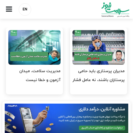
EN
وقت وزیر بهداشت باید صرف
واردات دارو و کالاهای اساسی
افتتاح پروژه‌ها شود؟
باید در اولویت تخصیص ارز
قرار گیرد