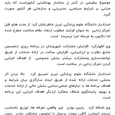
موضوع عظیمی در كنتر ل ساختار بهداشتی كشوراست كه باید
مبتنی بر شرایط سیاسی، مدیریتی و سازمانی هر كشور صورت
گیرد.
استادیار دانشگاه علوم پزشكی تبریز خاطرنشان كرد: از مدت های قبل
تمركز زدایی به عنوان فرایند مطلوب ارتقاء نظام سلامت مطرح شده
اما تاكنون به مرحله اجرا نرسیده است.
وی اظهاركرد:‌ افزایش مشاركت شهروندان در برنامه ریزی ،‌تخصیص
منابع نظارت و ارزشیابی،‌ افزایش عدالت در ارائه خدمات از طریق
توانمندسازی و‌مشاركت بیشتر بخش خصوصی از اهداف اجرایی
كردن تمركز زدایی در سلامت است.
استادیار دانشگاه علوم پزشكی تبریز تصریح كرد:‌ بالا بردن اثر
بخشی خدمات ارائه شده از طریق ایحاد سازگاری بیان شرایط و
اهداف برنامه ها با نیازهای محلی،‌جدایی بخش مالی از ارائه خدمات
و بهبود پاسخگوی شفاف عملكرد ازدیگر اهداف اجرایی این برنامه
است.
وی اضافه كرد: پایین بودن غیر واقعی تعرفه ها، توزیع نامناسب
نیروی انسانی، كافی نبودن پرسنل با تخصص مختلف، جذب بدون