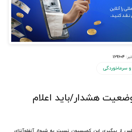
بر:
169604
ا و سرماخوردگی
وضعیت هشدار/باید اعلام
 از پیگیری این کمیسیون نسبت به شیوع آنفلوآنزای