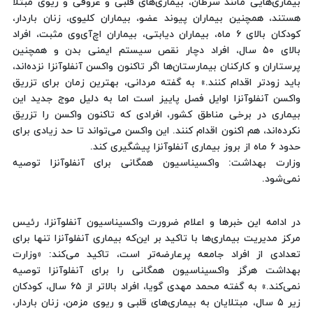
بیماری‌هایی مانند سرطان، بیماری‌های قلبی و عروقی و ریوی مبتلا
هستند، همچنین بیماران پیوند عضو، بیماران کلیوی، زنان باردار،
کودکان بالای ٦ ماه، بیماران دیابتی، بیماران اچ‌آی‌وی مثبت، افراد
بالای ٥٠ سال، افراد دچار نقص سیستم ایمنی بدن و همچنین
پرستاران و کارکنان بیمارستان‌ها اگر تاکنون واکسن آنفلوآنزا نزده‌اند،
باید زودتر اقدام کنند.» به گفته مردانی، بهترین زمان برای تزریق
واکسن آنفلوآنزا اوایل فصل پاییز است اما به دلیل موج جدید این
بیماری در برخی مناطق کشور، افرادی که تاکنون واکسن را تزریق
نکرده‌اند، هم اکنون اقدام کنند. این واکسن می‌تواند تا حد زیادی برای
حدود ٦ ماه از بروز بیماری آنفلوآنزا پیشگیری کند.
وزارت بهداشت: واکسیناسیون همگانی برای آنفلوآنزا توصیه
نمی‌شود.
در ادامه این خبرها و اعلام ضرورت واکسیناسیون آنفلوآنزا، رئیس
مرکز مدیریت بیماری‌ها با تاکید بر این‌که بیماری آنفلوآنزا تنها برای
تعدادی از افراد جامعه پرعارضه‌تر است، تاکید می‌کند: «وزارت
بهداشت هرگز واکسیناسیون همگانی را برای آنفلوآنزا توصیه
نمی‌کند.» به گفته محمد مهدی گویا، افراد بالاتر از ٦٥ سال، کودکان
زیر ٥ سال، مبتلایان به بیماری‌های قلبی و ریوی مزمن، زنان باردار،