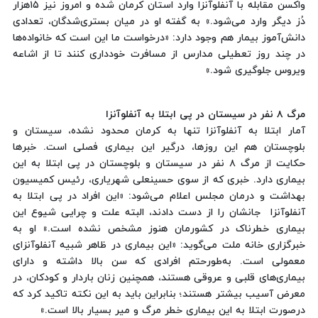
واکسن مقابله با آنفلوآنزا وارد استان کرمان شده و امروز نیز ١٥‌هزار
دُز دیگر وارد می‌شود.» به گفته او در میان بستری‌شدگان، تعدادی
دانش‌آموز بیمار هم وجود دارد: «درخواست ما این است که خانواده‌ها
در چند روز تعطیلی مدارس از مسافرت خودداری کنند تا از اشاعه
ویروس جلوگیری شود.»
مرگ ٨ نفر در سیستان در پی ابتلا به آنفلوآنزا
آمار ابتلا به آنفلوآنزا تنها به کرمان محدود نشده، سیستان و
بلوچستان هم این روزها، درگیر این بیماری فصلی است. خبرها
حکایت از مرگ ٨ نفر در سیستان و بلوچستان در پی ابتلا به این
بیماری دارد. خبری که از سوی حسینعلی شهریاری، رئیس کمیسیون
بهداشت و درمان مجلس اعلام می‌شود: «این افراد در پی ابتلا به
آنفلوآنزا جانشان را از دست دادند، البته علت و چرایی شیوع این
بیماری خطرناک در کشورمان هنوز مشخص نشده است.» او به
خبرگزاری خانه ملت می‌گوید: «این بیماری در ظاهر شبیه آنفلوآنزای
معمولی است. به‌طورحتم افرادی که سن بالا داشته و دارای
بیماری‌های قلبی و عروقی هستند، همچنین زنان باردار و کودکان، در
معرض آسیب بیشتر هستند؛ بنابراین باید به این نکته تاکید کرد که
درصورت ابتلا به این بیماری خطر مرگ و میر بسیار بالا است.»