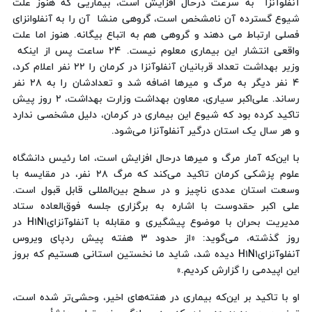
آنفلوآنزا به سرعت درحال افزایش است، بیماریی که هنوز علت
شیوع گسترده آن نامشخص است، گروهی منشا آن را به آنفلوانزای
فصلی ارتباط می دهند و گروهی هم به اتباع بیگانه. هنوز اما علت
واقعی انتشار این بیماری معلوم نیست. ٢٤ ساعت پس از اینکه
وزیر بهداشت تعداد قربانیان آنفلوآنزا در کرمان را ٢٢ نفر اعلام کرد،
٤ نفر دیگر به مرگ و میرها اضافه شد و تعدادشان را به ٢٨ نفر
رساند. علی‌اکبر سیاری، معاون بهداشت وزارت بهداشت، ٢ روز پیش
تاکید کرده بود که شیوع این بیماری در کرمان، دلیل مشخصی ندارد
و هر سال یک استان درگیر آنفلوآنزا می‌شود.
با این‌که آمار مرگ و میرها درحال افزایش است، اما رئیس دانشگاه
علوم پزشکی کرمان تاکید می‌کند که مرگ ٢٨ نفر، در مقایسه با
وسعت استان عددی ناچیز و در سطح بین‌المللی قابل قبول است.
علی اکبر حقدوست با اشاره به برگزاری جلسه فوق‌العاده ستاد
مدیریت بحران با موضوع پیشگیری و مقابله با آنفلوآنزایH١N١ در
روز گذشته، می‌گوید: «از حدود ٣ هفته پیش ردپای ویروس
آنفلوآنزایH١N١ دیده شد، شاید ما نخستین استانی هستیم که بروز
این اپیدمی را گزارش کردیم.»
او با تاکید بر این‌که بیماری در هفته‌های اخیر، وحشی‌تر شده است،