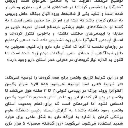
توضیح می‌دهد: «هرچند که به سادگی نمی‌توان منشأ ویروس
آنفلوآنزا را مشخص کرد اما در هفته‌های اخیر این بیماری وحشی‌تر
شده است و شاید یکی از شائبه‌ها، ورود اتباع بیگانه حامل ویروس
به استان کرمان باشد که البته این امر در حد حدس علمی است.» به
گفته او، دانشگاه‌های علوم پزشکی درسطح استان تجربه خوبی در
مقابله با اپیدمی‌های مختلف داشته‌ و به‌خوبی کنترل کرده‌اند و
امسال اپیدمی آنفلوآنزا خیلی زود تشخیص داده شد: «سعی کرده‌ایم
در روزهای نخست تا آنجا که امکان دارد دارو وارد کنیم، همچنین به
دلیل نبودآگاهی از مسائل علمی، توقعات مردم زیاد شده است اما
اکنون به اندازه نیاز گروه‌های در معرض خطر استان دارو وجود دارد.»
او در این شرایط تزریق واکسن برای همه گروه‌ها را توصیه نمی‌کند:
«در شرایط فعلی اصلا توصیه نمی‌شود همه افراد سراغ واکسن
آنفلوآنزا بروند چراکه در اپیدمی کنونی ٢ تا ٣ هفته طول می‌کشد تا
واکسن در بدن اثر کند؛ از این رو ما در تلاش هستیم تا کمبود واکسن
احساس نشود اما غیرممکن است که برای تمام جمعیت استان
واکسن وجود داشته باشد.» به گزارش ایسنا، رئیس دانشگاه علوم
پزشکی کرمان با اشاره به این‌که دارو به شکل علمی برای موارد
شدید استفاده می‌شود، می‌گوید: «روز گذشته محموله ٥ هزار دُزی