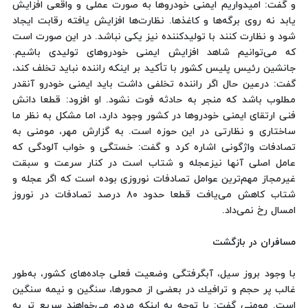
و گفت: امیدواریم ایمنی خودروها به صورت عملی و واقعی افزایش
یابد نه روی برگه‌ها و كاغذها. نظارت‌ها افزایش یافته رقابت ایجاد
شود و نظارت كنند با تولید‌كننده نیز یكی نباشد. در این صورت است
كه می‌توانیم شاهد افزایش ایمنی خودروهای تولیدی باشیم.
جانشین رئیس پلیس كشور با تأكید بر اینكه راننده نباید تخلف كند،
گفت: درعین حال اگر راننده تخلفی داشت باید ایمنی خودرو آنقدر
مطلوب باشد كه منجر به حادثه فوت نشود. او افزود: قطعا دانش
فنی ارتقای ایمنی خودروها در كشور وجود دارد، اما مشكل به نظر ما
ساختاری و نظارتی در این حوزه است. به گزارش مهر، مومنی به
تصادفات واژگونی اشاره كرد و گفت: خستگی و خواب آلودگی كه
عامل اصلی آنها نیزعجله و شتاب است در كنار سرعت و سبقت
غیرمجاز مهم‌ترین عوامل تصادفات نوروزی بوده است كه اگر عجله و
شتاب كاهش می‌یافت قطعا حدود ۸۰ درصد تصادفات در نوروز
امسال رخ نمی‌داد.
مسافران در بازگشت
با وجود بروز سیل، آبگرفتگی وضعیت فعلی جاده‌های كشور، به‌طور
غالب پر حجم و ترافیك در بعضی از محورها، سنگین و نیمه سنگین
است. مومنی گفت: با توجه به اینكه مردم می‌خواهند سریع تر به