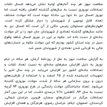
سلامت نیوز
: هر چند آمارهای اولیه نشان می‌دهد امسال تلفات
تصادفات نوروزی نسبت به سال‌های گذشته كاهش یافته است، اما
نوروز امسال نیز نه تنها بی حادثه نبوده است كه حوادث مختلف
تعداد قابل توجهی از شهروندان را دچار مشكل كرده است.
اظهارنظرهای مسئولان پلیس حاكی از آن است كه امسال نیز به
مانند سال‌های گذشته تعدادی از شهروندان جان خود را بر اثر حوادث
جاده‌ای از دست داده اند. علاوه بر این، در نوروز امسال شاهد وقوع
سیل در چند استان كشور بودیم كه این حوادث علاوه بر خسارت‌های
مالی به قربانی شدن تعدادی از شهروندان منجر شد.
به گزارش سلامت نیوز به نقل از روزنامه آرمان، هر ساله در ایام
نوروز به دلیل افزایش سفرهای جاده‌ای به نسبت تعداد تلفات و
تصادفات جاده‌ای كشور نیز افزایش می‌یابد. در چند سال اخیر با
تمهیدات اندیشیده شده از ۲۵ اسفند و با استفاده از ظرفیت‌های
درون و برون سازمانی هر ساله از شدت حوادث نوروزی كاسته
می‌شود. تعداد جانباختگان حوادث رانندگی در طرح نوروزی ۹۴ گرچه
نسبت به سال ۹۳، كاهشی ۷/۱۰ درصدی داشت، اما در این بین آمار
تصادفات مرگبار در استان‌های سمنان، قزوین، خراسان شمالی،
كردستان، اصفهان، ایلام، خراسان رضوی، هرمزگان و همدان افزایش