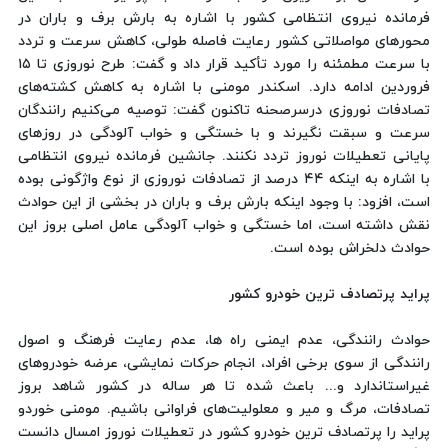
فرمانده نیروی انتظامی كشور با اشاره به بارش برف و باران در
محورهای مواصلاتی كشور رعایت فاصله طولی، كاهش سرعت و تردد
با سرعت مطمئنه را مورد تأكید قرار داد و گفت: طرح نوروزی تا ۱۵
فروردین ادامه دارد. اسكندر مومنی با اشاره به كاهش كشته‌های
تصادفات نوروزی درسرصحنه تاكنون گفت: توصیه می‌كنیم رانندگان
سرعت و سبقت نگیرند و با خستگی و خواب آلودگی در روزهای
پایانی تعطیلات نوروز تردد نكنند. جانشین فرمانده نیروی انتظامی
با اشاره به اینكه ۴۴ درصد از تصادفات نوروزی از نوع واژگونی بوده
است، افزود: با وجود اینكه بارش برف و باران در بخشی از این حوادث
نقش داشته است، اما خستگی و خواب آلودگی عامل اصلی بروز این
حوادث دلخراش بوده است.
پراید پرتصادف ترین خودرو كشور
حوادث رانندگی، عدم ایمنی راه ها، عدم رعایت فرهنگ و اصول
رانندگی از سوی برخی افراد، انجام حركات نمایشی، عرضه خودروهای
غیراستاندارد و... باعث شده تا هر ساله در كشور شاهد بروز
تصادفات، مرگ و میر و معلولیت‌های فراوانی باشیم. مومنی خوردو
پراید را پرتصادف ترین خودرو كشور در تعطیلات نوروز امسال دانست