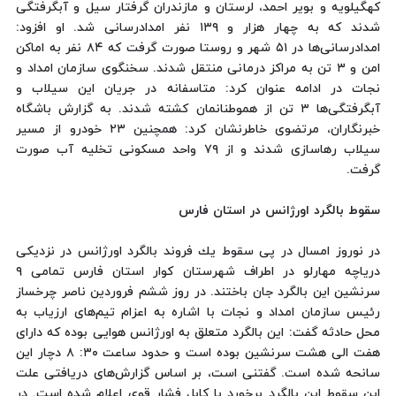
كهگیلویه و بویر احمد، لرستان و مازندران گرفتار سیل و آبگرفتگی
شدند كه به چهار هزار و ۱۳۹ نفر امدادرسانی شد. او افزود:
امدادرسانی‌ها در ۵۱ شهر و روستا صورت گرفت كه ۸۴ نفر به اماكن
امن و ۳ تن به مراكز درمانی منتقل شدند. سخنگوی سازمان امداد و
نجات در ادامه عنوان كرد: متاسفانه در جریان این سیلاب و
آبگرفتگی‌ها ۳ تن از هموطنانمان كشته شدند. به گزارش باشگاه
خبرنگاران، ‌مرتضوی خاطرنشان كرد: همچنین ۲۳ خودرو از مسیر
سیلاب رهاسازی شدند و از ۷۹ واحد مسكونی تخلیه آب صورت
گرفت.
سقوط بالگرد اورژانس در استان فارس
در نوروز امسال در پی سقوط یك فروند بالگرد اورژانس در نزدیكی
دریاچه مهارلو در اطراف شهرستان كوار استان فارس تمامی ۹
سرنشین این بالگرد جان باختند. در روز ششم فروردین ناصر چرخساز
رئیس سازمان امداد و نجات با اشاره به اعزام تیم‌های ارزیاب به
محل حادثه گفت: این بالگرد متعلق به اورژانس هوایی بوده كه دارای
هفت الی هشت سرنشین بوده است و حدود ساعت ۳۰: ۸ دچار این
سانحه شده است. گفتنی است، بر اساس گزارش‌های دریافتی علت
این سقوط این بالگرد برخورد با كابل فشار قوی اعلام شده است. در