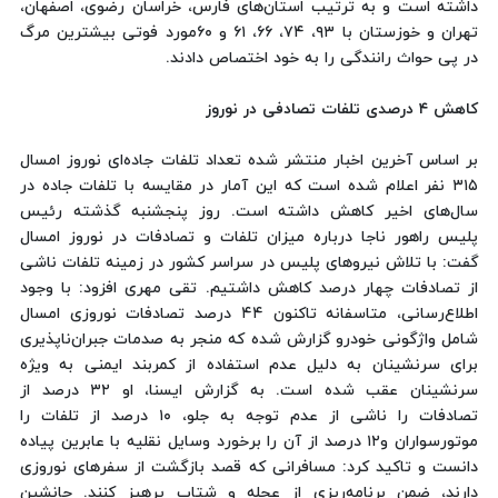
داشته است و به ترتیب استان‌های فارس، خراسان رضوی، اصفهان،
تهران و خوزستان با ۹۳، ۷۴، ۶۶، ۶۱ و ۶۰مورد فوتی بیشترین مرگ
در پی حواث رانندگی را به خود اختصاص دادند.
كاهش ۴ درصدی تلفات تصادفی در نوروز
بر اساس آخرین اخبار منتشر شده تعداد تلفات جاده‌ای نوروز امسال
۳۱۵ نفر اعلام شده است كه این آمار در مقایسه با تلفات جاده در
سال‌های اخیر كاهش داشته است. روز پنجشنبه گذشته رئیس
پلیس راهور ناجا درباره میزان تلفات و تصادفات در نوروز امسال
گفت: با تلاش نیروهای پلیس در سراسر كشور در زمینه تلفات ناشی
از تصادفات چهار درصد كاهش داشتیم. تقی مهری افزود: با وجود
اطلاع‌رسانی، متاسفانه تاكنون ۴۴ درصد تصادفات نوروزی امسال
شامل واژگونی خودرو گزارش شده كه منجر به صدمات جبران‌ناپذیری
برای سرنشینان به دلیل عدم استفاده از كمربند ایمنی به ویژه
سرنشینان عقب شده است. به گزارش ایسنا، ‌او ۳۲ درصد از
تصادفات را ناشی از عدم توجه به جلو، ۱۰ درصد از تلفات را
موتورسواران و۱۲ درصد از آن را برخورد وسایل نقلیه با عابرین پیاده
دانست و تاكید كرد: مسافرانی كه قصد بازگشت از سفرهای نوروزی
دارند، ضمن برنامه‌ریزی از عجله و شتاب پرهیز كنند. جانشین