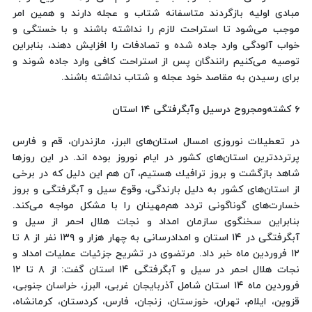
مبادی اولیه بازگردند متاسفانه شتاب و عجله دارند و همین امر
موجب می‌شود تا استراحت لازم را نداشته باشند و با خستگی و
خواب آلودگی وارد جاده شده و تصادفات را افزایش دهند، بنابراین
توصیه می‌كنیم رانندگان پس از استراحت كافی وارد جاده شوند و
برای رسیدن به مقاصد خود عجله و شتاب نداشته باشند.
۶ كشته‌ومجروح درسیل وآبگرفتگی ۱۴ استان
در تعطیلات نوروزی امسال استان‌های البرز، مازندران، قم و فارس
پرترددترین استان‌های كشور در ایام نوروز بوده اند. در این روزها
شاهد بازگشت و بروز ترافیك هستیم، آن هم این دلیل كه در برخی
از استان‌های كشور به دلیل بارندگی، وقوع سیل و آبگرفتگی و بروز
خسارت‌های گوناگونی تردد هم‌مهینان را با مشكل مواجه می‌كند.
بنابراین سخنگوی سازمان امداد و نجات هلال احمر از سیل و
آبگرفتگی در ۱۴ استان و امدادرسانی به چهار هزار و ۱۳۹ نفر از ۸ تا
۱۲ فروردین ماه خبر داد. مرتضوی در تشریح جزئیات عملیات امداد و
نجات هلال احمر در سیل و آبگرفتگی ۱۴ استان گفت: از ۸ تا ۱۲
فروردین ماه ۱۴ استان شامل آذربایجان غربی، البرز، خراسان جنوبی،
قزوین، ایلام، تهران، خوزستان، زنجان، فارس، كردستان، كرمانشاه،