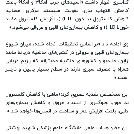
کلانتری اظهار داشت:«اسیدهای چرب امگا3 و امگا6 باعث
کاهش التهاب بدن، تقویت سیستم مرکزی اعصاب،
کاهش کلسترول بد خونL.D.L) )، افزایش کلسترول مفید
خونH.D.L)) و کاهش بیماری‌های قلبی و عروقی می‌شود.»
وی ادامه داد:«بر اساس تحقیقات انجام شده، میزان شیوع
بیماری‌های قلبی و عروقی در کشورهای حاشیه دریاها مانند
ژاپن، مالدیو و کشورهای حاشیه مدیترانه که رژیم دریایی
همراه با مصرف سبزی دارند در سطح بسیار پایین و ناچیز
است.»
این متخصص تغذیه تصریح کرد:«ماهی با کاهش کلسترول
بد خون، جلوگیری از انسداد عروق و کاهش بیماری‌های
قلبی، باعث افزایش عمر و سلامت در انسان‌ها خواهد شد.»
این عضو هیات علمی دانشگاه علوم پزشکی شهید بهشتی