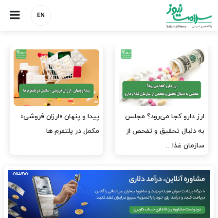
EN
صنعت دارو چشم‌انتظار اجرای
هشدار کانون هموفیلی ایران:
مصوبه بانک مرکزی
۴ هزار بیمار ۸ ماه است
داروی کافی…