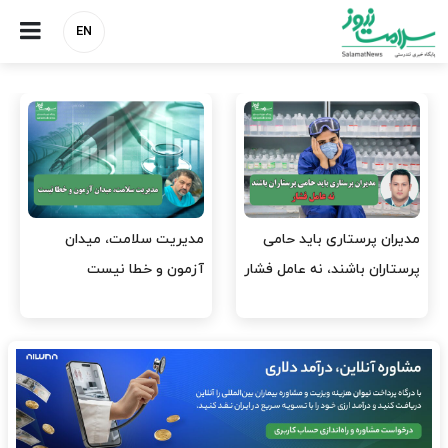
EN
وقت وزیر بهداشت باید صرف
واردات دارو و کالاهای اساسی
افتتاح پروژه‌ها شود؟
باید در اولویت تخصیص ارز
قرار گیرد