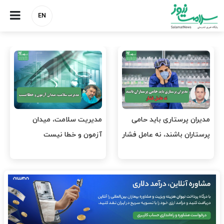
EN
وقت وزیر بهداشت باید صرف
واردات دارو و کالاهای اساسی
افتتاح پروژه‌ها شود؟
باید در اولویت تخصیص ارز
قرار گیرد