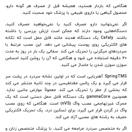
هنگامی که باردار هستید، همیشه قبل از مصرف هر گونه دارو،
محصول گیاهی یا داروی طبیعی با پزشک خود صحبت کنید.
اگر نمی‌توانید دارو مصرف کنید یا نمی‌خواهید مصرف کنید،
دستگاه‌هایی وجود دارند که ممکن است ارزش بررسی را داشته
باشند. Cefaly یک دستگاه هدبند مانند قابل حمل است که تکانه
های الکتریکی روی پوست پیشانی می دهد. این عصب مرتبط با
سردردهای میگرنی را تحریک می کند. سفالی یک بار در روز به مدت
20 دقیقه استفاده می شود و هنگامی که آن را روشن کنید احساس
سوزن سوزن شدن یا ماساژ می کنید.
SpringTMS آهنربایی است که در اولین نشانه سردرد در پشت سر
قرار می گیرد و یک پالس مغناطیسی در چند ثانیه منتشر می کند
که بخشی از مغز را تحریک می کند. معمولاً عوارض جانبی ندارد.
همچنین gammaCore یک دستگاه قابل حمل دستی است که یک
محرک غیرتهاجمی عصب واگ (nVS) است. هنگامی که روی عصب
واگ در گردن قرار می گیرد، برای تسکین درد، یک تحریک الکتریکی
خفیف به رشته های عصبی آزاد می کند.
اگر به متخصص سردرد مراجعه می کنید، با پزشک متخصص زنان و