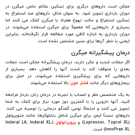
ممکن است داروهای دیگری برای تسکین علائم خاص میگرن در
دوران بارداری تجویز شود. به عنوان مثال، داروهای ضد استفراغ به
تسکین استفراغ و حالت تهوع همراه با میگرن کمک می کنند اما
بسیاری از داروهایی که معمولاً برای میگرن استفاده می‌شوند، در
دوران بارداری به اندازه کافی مورد مطالعه قرار نگرفته‌اند، بنابراین
ایمنی یا خطر آن‌ها برای جنین مشخص نشده است.
درمان پیشگیرانه میگرن
اگر حملات شدید و مکرر دارید، درمان پیشگیرانه ممکن است حملات
بعدی را متوقف کند یا شدت آنها را کاهش دهد. بسیاری از
داروهایی که برای پیشگیری استفاده می‌شوند، در اصل برای
بیماری‌های دیگر مانند
فشار خون
بالا استفاده می‌شوند.
به یک متخصص مغز و اعصاب با تجربه در درمان زنان باردار مراجعه
کنید. آنها دارویی را با کمترین دوز مورد نیاز برای کمک به شما
تجویز می کنند و احتمالاً نوعی گفتگو درمانی را توصیه می کنند.
داروهای نسبتاً ایمن برای میگرن شامل بتابلوکرها، مانند متوپرولول
(Lopressor، Toprol XL) و
پروپرانولول
(Inderal LA، Inderal XL،
InnoPran XL) است.