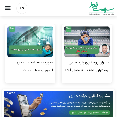
EN
وقت وزیر بهداشت باید صرف
واردات دارو و کالاهای اساسی
افتتاح پروژه‌ها شود؟
باید در اولویت تخصیص ارز
قرار گیرد