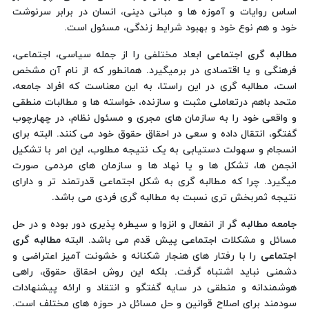
اساس روایات و آموزه ها و مبانی دینی، انسان در برابر سرنوشت
خود و هم نوع خود و بهبود شرایط زندگی، مسئول است.
مطالبه گری اجتماعی
ابعاد مختلفی را از جمله سیاسی، اجتماعی،
فرهنگی و یا اقتصادی در برمیگیرد. همانطور که از نام آن مشخص
است، مطالبه گری در این راستا، به این معناست که افراد جامعه،
متحد باهم درتعاملی مثبت و سازنده، خواسته ها و مطالبات منطقی
و واقعی خود را به سازمان های مجری و مسئول نظام، در چهارچوب
گفتگو، انتقال داده و سعی در احقاق حقوق خود می کنند. البته برای
انسجام و سهولت دستیابی به یک نتیجه مطلوب، این امر با تشکیل
انجمن ها، تشکل ها و یا نهاد ها و سازمان های مردمی صورت
میگیرد. چرا که مطالبه گری به شکل اجتماعی قدرتمند تر و دارای
نتیجه ثمربخش تری نسبت به مطالبه گری فردی می باشد.
جامعه مطالبه گر
از انفعال و انزوا و سیطره پذیری دور بوده و در حل
مسائل و مشکلات اجتماعی پیش قدم می باشد. البته
مطالبه گری
اجتماعی
را با رفتار های هنجار شکنانه و خشونت آمیز اعتراضی و
دشمنی نباید اشتباه گرفت. بلکه این روش احقاق حقوق، راهی
هوشمندانه و منطقی در سایه گفتگو و انتقاد و ارائه پیشنهادات
سودمند برای اصلاح قوانین و حل مسائل در حوزه های مختلف است.