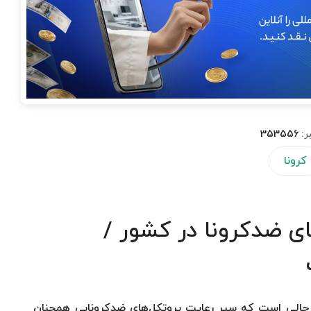
ر:
353556
کرونا
کل‌های ضدکرونا در کشور /
در حالی است که سیر رعایت پروتکل‌های ضدکرونایی همچنان