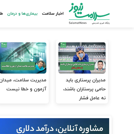
اخبار سلامت
بیماری‌ها و درمان
طب
مدیران پرستاری باید
مدیریت سلامت، میدان
حامی پرستاران باشند،
آزمون و خطا نیست
نه عامل فشار