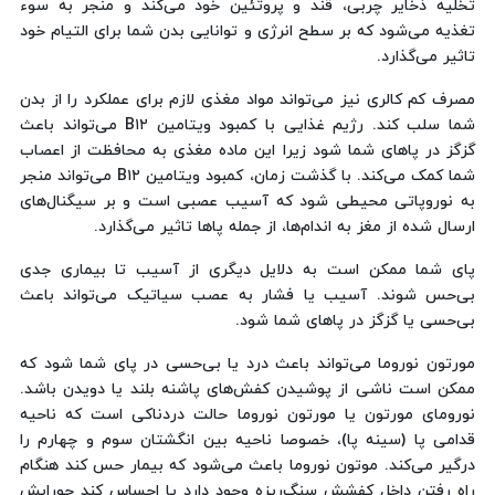
تخلیه ذخایر چربی، قند و پروتئین خود می‌کند و منجر به سوء
تغذیه می‌شود که بر سطح انرژی و توانایی بدن شما برای التیام خود
تاثیر می‌گذارد.
مصرف کم کالری نیز می‌تواند مواد مغذی لازم برای عملکرد را از بدن
شما سلب کند. رژیم غذایی با کمبود ویتامین B۱۲ می‌تواند باعث
گزگز در پاهای شما شود زیرا این ماده مغذی به محافظت از اعصاب
شما کمک می‌کند. با گذشت زمان، کمبود ویتامین B۱۲ می‌تواند منجر
به نوروپاتی محیطی شود که آسیب عصبی است و بر سیگنال‌های
ارسال شده از مغز به اندام‌ها، از جمله پاها تاثیر می‌گذارد.
پای شما ممکن است به دلایل دیگری از آسیب تا بیماری جدی
بی‌حس شوند. آسیب یا فشار به عصب سیاتیک می‌تواند باعث
بی‌حسی یا گزگز در پاهای شما شود.
مورتون نوروما می‌تواند باعث درد یا بی‌حسی در پای شما شود که
ممکن است ناشی از پوشیدن کفش‌های پاشنه بلند یا دویدن باشد.
نورومای مورتون یا مورتون نوروما حالت دردناکی است که ناحیه
قدامی پا (سینه پا)، خصوصا ناحیه بین انگشتان سوم و چهارم را
درگیر می‌کند. موتون نوروما باعث می‌شود که بیمار حس کند هنگام
راه رفتن داخل کفشش سنگ‌ریزه وجود دارد یا احساس کند جورابش