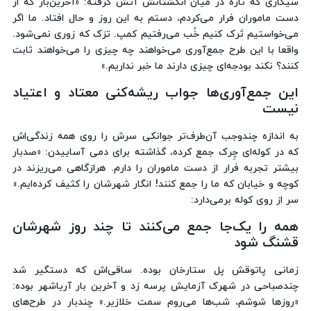
سیگاری که تازه در میان انگشتانش آتش گرفته: «آخرین‌بار که از
دست ماموران فرار می‌کردم، دستم به این روز و حال افتاد. ما اگر
می‌خواستیم تَرک کنیم خُب می‌رفتیم کمپ. ترَک که زوری نمی‌شود.
واقعا با این طرح جمع‌آوری می‌خواهند چه چیزی را می‌خواهند ثابت
کنند؟ نکند بودجه‌ای چیزی دارند ما خبر نداریم.»
این جمع‌آوری‌ها جواب ریشه‌کنی معتاد و اعتیاد
نیست
به اندازه چندوجب آن‌طرف‌تر جوانکی سرش را روی همه زندگی‌اش
که در کوله‌ای چِرک جمع کرده، گذاشته برای دمی آساییدن: «صدبار
بیشتر تجربه فرار از دست ماموران را دارم. هرازگاهی می‌ریزند در
کوچه و خیابان که ما را جمع کنند! انگار شهرشان را کثیف کرده‌ایم.»
سر از روی کوله برمی‌دارد:
همه را یک‌جا جمع می‌کنند تا چند روز شهرشان
قشنگ شود
زمانی پاتوقش پل ستارخان بوده. ساقی‌اش که دستگیر شد
چندصباحی در شهرک آزمایش پرسه زد و آخرین بار آریاشهر بوده:
«روزها شوشم، شب‌ها می‌روم سمت خلازیر.» چندبار در طرح‌های