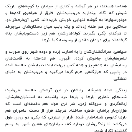
همه‌جا هستند؛ در هر گوشه و کناری از خیابان یا کوچه‌های باریک
شوش که نگاه بیندازید می‌بینیدشان. فارق از هیاهوی آدم‌ها و
موتورسوارها به گوشه تنهایی خویش خزیده‌اند. کمی‌ آن‌طرف‌تر دو،
سه‌تایی دور هم حلقه‌ زده‌اند و یک پایپ میان دستان‌شان می‌چرخد
تا هرکدام پُکی بگیرند. کوله‌های‌شان هم زیر دست‌وپایشان پناه
گرفته‌اند برای درامان ماندن از وسوسه کیف‌بُرها.
سیاهی، سرانگشتان‌شان را به اسارت بُرده و دوده شهر روی صورت و
لباس‌هایشان جاخوش کرده. افیون، خم انداخته به قامت‌های
رعنایشان. به همه‌چیز و همه کس بی‌اعتنایند؛ دنیایشان خلاصه شده
در پایپی که هرازگاهی هرم گرما می‌گیرد و می‌بردشان به دنیای
نئشگی.
زندگی البته همیشه برایشان در این آرامش خلاصه نمی‌شود؛
شب‌های خماری بارها و بارها درد پاشیده به استخوان‌هایشان.
زباله‌گردی و سروکله زدن، سَر نرخ مواد هم دغدغه‌ای است که
هزاران‌بار براشان خاطره ساخته. هرچند فرار از دست ماموران هم
بارها کابوس شبانه‌شان شده. فرار از اسارتی که یکی، دو روزی طول
می‌کشد تا زندگی‌شان دوباره کف خیابان‌های همین شهر به رسم
گذشته تکرار شود.