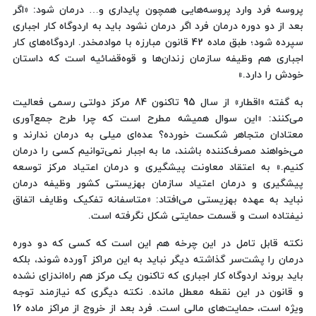
پروسه فرد وارد پروسه‌هایی همچون پایداری و… درمان شود: «اگر
بعد از دو دوره درمان فرد اگر درمان نشود باید به اردوگاه کار اجباری
سپرده شود؛ طبق ماده 42 قانون مبارزه با موادمخدر. اردوگاه‌های کار
اجباری هم وظیفه سازمان زندان‌ها و قوه‌قضائیه است که داستان
خودش را دارد.»
به گفته «اقطار» از سال 95 تاکنون 84 مرکز دولتی رسمی فعالیت
می‌کنند: «این سوال همیشه مطرح است که چرا طرح جمع‌آوری
معتادان متجاهر شکست خورده؟ عده‌ای میلی به درمان ندارند و
می‌خواهند مصرف‌کننده باشند، ما به اجبار نمی‌توانیم کسی را درمان
کنیم.» به اعتقاد معاونت پیشگیری و درمان اعتیاد مرکز توسعه
پیشگیری و درمان اعتیاد سازمان بهزیستی کشور وظیفه درمان
نباید به عهده‌ بهزیستی می‌افتاد: «متاسفانه تفکیک وظایف اتفاق
نیفتاده است و قسمت حمایتی شکل نگرفته است.
نکته قابل تامل در این چرخه هم این است که کسی که دو دوره
درمان را پشت‌سر گذاشته دیگر نباید به این مراکز آورده شوند، بلکه
باید بروند اردوگاه کار اجباری که تاکنون یک مرکز هم راه‌اندزای نشده
و قانون در این نقطه معطل مانده. نکته دیگری که نیازمند توجه
ویژه است، حمایت‌های مالی است. فرد بعد از خروج از مراکز ماده 16