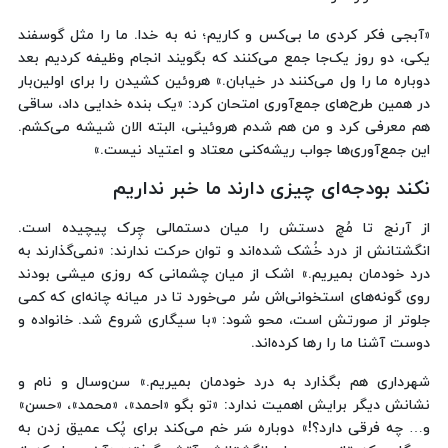
«آبجی فکر کردی ما بی‌کس و کاریم؛ نه به خدا. ما را مثل گوسفند
یکی، دو روز یک‌جا جمع می‌کنند که بگویند انجام وظیفه کردیم بعد
دوباره ما را ول می‌کنند در خیابان.» هروئین کشیدن را برای اولین‌بار
در همین طرح‌های جمع‌آوری امتحان کرد: «یک بنده خدایی داد، ساقی
هم معرفی کرد و من هم شدم هروئینی، البته الان شیشه می‌کشم.
این جمع‌آوری‌ها جواب ریشه‌کنی معتاد و اعتیاد نیست.»
نکند بودجه‌ای چیزی دارند ما خبر نداریم
از آرنج تا مُچ‌ دستش را میان دستمالی چِرک پیچیده است.
انگشتانش از درد خُشک شده‌اند و توان حرکت ندارند: «نمی‌گذارند به
درد خودمان بمیریم.» اشک از میان چشمانی که روزی میشی بودند
روی گونه‌های استخوانی‌اش سُر می‌خورد تا در میانه چانه‌ای که کمی
جلوتر از صورتش است، محو شود: «با سیگاری شروع شد. خانواده‌ و
دوست آشنا ما را رها کرده‌اند.
شهرداری هم بگذارد به درد خودمان بمیریم.» سن‌وسال و نام و
نشانش دیگر برایش اهمیت ندارد: «تو بگو «احمد»، «محمد»، «حسن»
و… چه فرقی دارد؟!» دوباره سَر خم می‌کند برای پُک عمیق زدن به