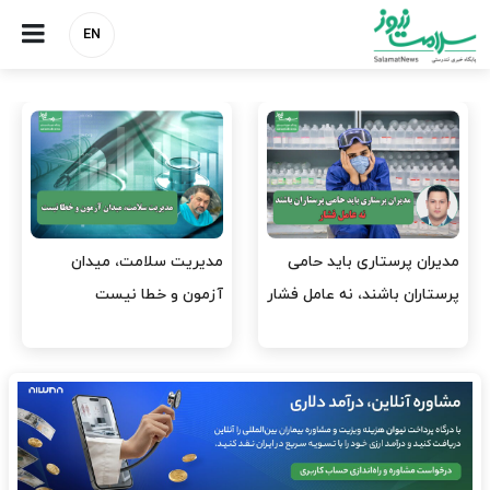
EN
وقت وزیر بهداشت باید صرف
واردات دارو و کالاهای اساسی
افتتاح پروژه‌ها شود؟
باید در اولویت تخصیص ارز
قرار گیرد