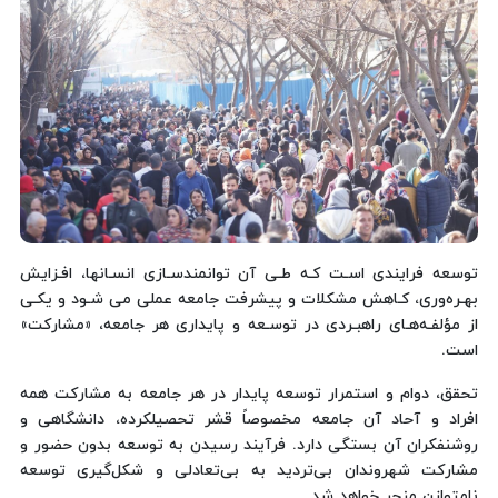
توسعه فرایندی اسـت کـه طـی آن توانمندسـازی انسـانها، افـزایش
بهـره‌وری، کـاهش مشکلات و پیشرفت جامعه عملی می شـود و یکـی
از مؤلفـه‌هـای راهبـردی در توسـعه و پایداری هر جامعه، «مشارکت»
است.
تحقق، دوام و استمرار توسعه پایدار در هر جامعه به مشارکت همه
افراد و آحاد آن جامعه مخصوصاً قشر تحصیلکرده، دانشگاهی و
روشنفکران آن بستگی دارد. فرآیند رسیدن به توسعه بدون حضور و
مشارکت شهروندان بی‌تردید به بی‌تعادلی و شکل‌گیری توسعه
نامتوازن منجر خواهد شد.