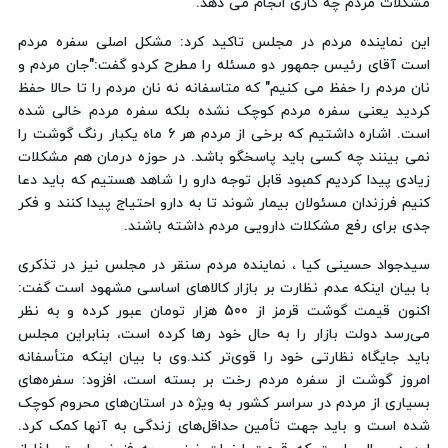
مشکلات مردم چه کاری انجام می دهد.
این نماینده مردم در مجلس تاکید کرد: مشکل اصلی سفره مردم
است آقای رئیس جمهور دو مسئله را مطرح کردو گفت:"جان مردم و
نان مردم را حفظ می کنیم" که متاسفانه نه نان مردم را تا حالا حفظ
کردید یعنی سفره مردم کوچک نشده بلکه سفره مردم خالی شده
است. اشاره داشتیم که برخی از مردم هر 6 ماه یکبار رنگ گوشت را
نمی بینند چه کسی باید پاسخگو باشد. در حوزه درمان هم مشکلات
زیادی پیدا کردیم کمبود قابل توجه دارو را شاهد هستیم که باید دعا
کنیم فرزندان مسئولان بیمار شوند تا به دارو احتیاج پیدا کنند و فکر
جدی برای رفع مشکلات دارویی مردم داشته باشند.
سیدجواد حسینی کیا ، نماینده مردم سنقر در مجلس نیز در تذکری
با بیان اینکه عدم نظارت بر بازار کالاهای اساسی مشهود است گفت:
اکنون قیمت گوشت قرمز از 500 هزار تومان عبور کرده و به نظر
می‌رسد دولت بازار را به حال خود رها کرده است، بنابراین مجلس
باید جایگاه نظارتی خود را قوی‌تر کند.وی با بیان اینکه متأسفانه
امروز گوشت از سفره مردم رخت بر بسته است، افزود: سفره‌های
بسیاری از مردم در سراسر کشور به ویژه در استان‌های محروم کوچک
شده است و باید جهت تأمین حداقل‌های زندگی به آنها کمک کرد.