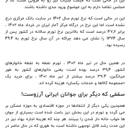
این در حالی است که قیمت لبنیات نیز رو به فزونی است، لذا از
مجلس تقاضا دارم به این موضوع ورود جدی داشته باشند.
این در حالی است که نرخ تورم سال 1402 در سایت بانک مرکزی درج
نشده است اما این نرخ در درگاه مرکز آمار ایران در خرداد ماه ١٤٠٢ ،
برابر ٤٧,٦ درصد است که بالاترین نرخ تورم سالانه در کشور پس از
سال 1374 را نشان می دهد چراکه در آن سال نرخ تورم به 49.4
رسیده بود.
در همین حال در تیر ماه ١٤٠٢ ، تورم نقطه به نقطه خانوارهای
کشور، ٣٩,٤ درصد بوده است؛ یعنی خانوارهای کشور به طور
میانگین، ٣٩.٤ درصد بیشتر از تیر ماه ١٤٠١ ، برای خرید یک
«مجموعه کالاها و خدمات یکسان» هزینه کرده اند.
سقفی که دیگر برای جوانان ایرانی آرزوست!
همچنین یکی دیگر از انتقادها در حوزه اقتصادی به حوزه مسکن بر
می گردد و تورم در این بخش نیز باعث شده است بسیاری از جوان
ها خواب خانه دار شدن را ببینند. هر چند که هزینه اجاره بهاء نیز در
این مدت رشد قابل توجهی داشته است به طوری که در حال حاضر در