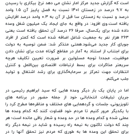
است که گزارش جدید مرکز امار نشان می دهد نرخ بیکاری با رسیدن
به ۹.۷ درصد در زمستان ۱۴۰۱ نسبت به فصل پاییز آن ۱.۵ واحد
درصد و نسبت به زمستان سا قبل از آن به ۰.۳ واحد درصد افزایش
یافته است.وی افزود: در واقع به جای ایجاد یک میلیون شغل وعده
داده شده برای یک‌سال، صرفا ۲۶ درصد آن تحقق یافته است یعنی
۲۶۳ هزار نفر به جمعیت شاغل اضافه شده است که کمتر از افراد
جویای کار جدید می‌شود.همتی متذکر شد: ضمن توصیه به دولت
برای اجتناب از استناد به آمار در مقاطع کوتاه مدت برای نشان دادن
موفقیت، مجددا توجه مسئولین بر ضرورت تعیین تکلیف هرچه
سریعتر مذاکرات برای بسط ارتباطات اقتصادی بین‌اللمل و کنترل
انتظارات جهت تمرکز بر سرمایه‌گذاری برای رشد اشتغال و تولید
جلب می‌کنم.
اما در پایان یک بار دیگر وعده هایی که سید ابراهیم رئیسی در
جریان تبلیغات انتخاباتی خود از جمله حضور در برنامه های
تلویزیونی، جلسات و گردهمایی های مختلف و مناظره‌ها مطرح کرد را
با یکدیگر مرور کنیم تا مردم خود قضاوت کنند که کدام وعده ها
عملی شده و کدام وعده ها در حد وعده و شعار باقی مانده است؛ هر
چند که دولت تاکنون به نیمه راه رسیده و شاید در نیمه دیگر راه
برای تحقق این وعده ها به طوری که مردم نیز تحقق آنها را در