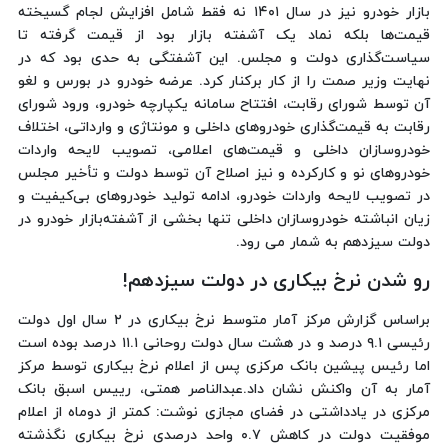
بازار خودرو نیز در سال ۱۴۰۱ نه فقط شامل افزایش لجام گسیخته
قیمت‌ها بلکه نماد یک آشفته بازار بود از قیمت گرفته تا
سیاست‌گذاری دولت و مجلس. این آشفتگی به حدی بود که در
نهایت وزیر صمت را از کار برکنار کرد. عرضه خودرو در بورس و لغو
آن توسط شورای رقابت، افتتاح سامانه یکپارچه خودرو، ورود شورای
رقابت به قیمت‌گذاری خودروهای داخلی و مونتاژی و وارداتی، اختلاف
خودروسازان داخلی و قیمت‌های اعلامی، تصویب لایحه واردات
خودروهای نو و کارکرده و نیز اصلاح آن توسط دولت و تأخیر مجلس
در تصویب لایحه واردات خودرو، ادامه تولید خودروهای بی‌کیفیت و
زیان انباشته خودروسازان داخلی تنها بخشی از آشفته‌بازار خودرو در
دولت سیزدهم به شمار می رود.
رو شدن نرخ بیکاری در دولت سیزدهم!
براساس گزارش مرکز آمار متوسط نرخ بیکاری در ۲ سال اول دولت
رئیسی ۹.۱ درصد و در هشت سال دولت روحانی ۱۱.۱ درصد بوده است
اما رئیس پیشین بانک مرکزی پس از اعلام نرخ بیکاری توسط مرکز
آمار به آن واکنش نشان داد.عبدالناصر همتی، رییس اسبق بانک
مرکزی در یادداشتی در فضای مجازی نوشت: کمتر از دوماه از اعلام
موفقیت دولت در کاهش ۰.۷ واحد درصدی نرخ بیکاری نگذشته