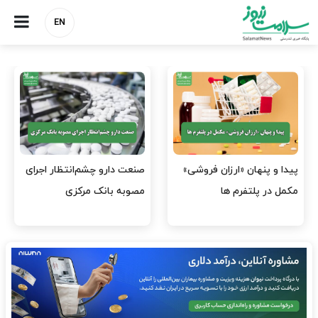
EN
هشدار کانون هموفیلی ایران:
نسخه وزارت بهداشت برای
۴ هزار بیمار ۸ ماه است
مهار پزشک‌نماهای
داروی کافی…
اینستاگرامی/ احراز هویت…