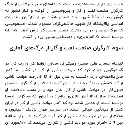
میرغفاری دارای سلسله‌مراتب است. در ماه‌های اخیر خبرهایی از مرگ
کارگران صنعت نفت و گاز و پتروشیمی از گوشه و کنار کشور به
گوش رسید، مثلاً شهریورماه امسال هشت‌نفر از کارگران تعمیرات
اساسی پالایشگاه گاز شهید هاشمی‌نژاد، مسموم شدند؛ مسمومیتی
که مرگ دونفر را در پی داشت. تنفس عمیق گاز ترش آنطور که ایلنا
نوشته است، «کاظم میری» و «مصطفی سنجرانی» را کشت.
سهم کارگران صنعت نفت و گاز از مرگ‌های آماری
تیرماه امسال، علی حسین‌ رعیتی‌فر، معاون روابط کار وزارت کار، در
گفت‌وگویی اعلام کرد که حوادث ناشی از کار در کشور ما آمار
قابل‌ملاحظه‌ای دارد: «نسبت به سال قبل ۱۳ تا ۱۴درصد حوادث ناشی
از کار کاهش پیدا کرده است. سال گذشته‌ ۷۱۱نفر از کارگران مشمول
قانون‌کار، در حوادث ناشی از کار، جان خود را از دست داده‌اند.» او
اسفندماه سال ۱۴۰۱ آمار بالاتری اعلام کرد، آنطور که خبرگزاری ایسنا
نوشته است، او مدعی شده بود که آمار حوادث ناشی از کار در ایران
کمتر از میانگین جهانی است: «در سراسر جهان نزدیک ۲میلیون و
۷۰۰هزار نفر در اثر حوادث ناشی از کار فوت می‌کنند. در ایران سالانه
بین ۹ تا ۱۰هزار مورد حوادث ناشی از کار رخ می‌دهد که ۸۰۰مورد آن