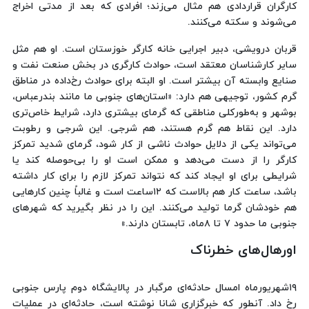
کارگران قراردادی هم مثال می‌زند؛ افرادی که بعد از مدتی اخراج
می‌شوند و سکته می‌کنند.
قربان درویشی، دبیر اجرایی خانه کارگر خوزستان است. او هم مثل
سایر کارشناسان معتقد است، حوادث کارگری در بخش صنعت نفت و
صنایع وابسته آن بیشتر است. او البته برای حوادث رخ‌داده در مناطق
گرم کشور، توجیهی هم دارد: «استان‌های جنوبی ما مانند بندرعباس،
بوشهر و به‌طورکلی مناطقی که گرمای بیشتری دارد، شرایط خاص‌تری
دارد. این نقاط هم گرم هستند، هم شرجی. این شرجی و رطوبت
می‌تواند یکی از دلایل حوادث ناشی از کار شود، گرمای شدید تمرکز
کارگر را از دست می‌دهد و ممکن است او را بی‌حوصله کند یا
شرایطی برای او ایجاد کند که نتواند تمرکز لازم را برای کار داشته
باشد، ساعت کار هم بالاست که ۱۲ساعت است و غالباً چنین کارهایی
هم خودشان گرما تولید می‌کنند. این را در نظر بگیرید که شهرهای
جنوبی ما حدود ۷ تا ۸ماه، تابستان دارند.»
اورهال‌های خطرناک
۱۹شهریورماه امسال حادثه‌ای مرگبار در پالایشگاه دوم پارس جنوبی
رخ داد. آنطور که خبرگزاری شانا نوشته است، حادثه‌ای در عملیات