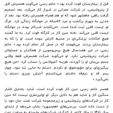
قبل از بیمارستان فوت کرده بود.» خانم رجبی می‌گوید همسرش قبل
از پتروشیمی، در شرکت عمرانی در شیراز کار می‌کرد، بعد تصمیم
گرفت راهی ماهشهر شود که او هم همراه همسرش رفته بود. بعد از
مدتی به جهرم برگشت و مرد ۵۶ساله در خوابگاه زندگی کرد. مرگ
او، ایست قلبی ثبت شده است: «می‌گفتند شب‌کار بوده، در خوابگاه
ایست قلبی می‌کند. نه‌نه حین کار در کارگاه فوت کرد، به ما گفتند
هیچ امکانات پزشکی‌ای در محیط کارش نبوده است. او را که به
بیمارستان بردند، می‌فهمند که در محل کار تمام کرده بود.» خانم
رجبی در این هفت‌سال هیچ پرس‌وجویی از همکاران و مسئولان
شرکت‌ پتروشیمی نکرد. او می‌گوید شرکت همسرش فقط وقتی
جسم بی‌جان او را آوردند، هزینه آمبولانس را حساب کرد: «من هیچ
پیگیری‌ای برای حق‌وحقوق او نکردم. دستم به جایی بند نبود، چهار
پسر قد و نیم‌قد داشتم. می‌دانستم آخرش چیزی دستم را
نمی‌گیرد.»
همسر خانم رجبی حین کار فوت کرده است، شاید به‌دلیل فشار
سنگین کار و شاید هم به دلایل دیگر. او اولین‌نفری نیست که حین
کار در شرکت‌های پتروشیمی و زیرمجموعه شرکت نفت، جان خود را
از دست داده است. بررسی‌های «هم‌میهن» نشان می‌دهد از ابتدای
سال 1401 تا حالا، ۱7نفر از کارگران شرکت‌های وابسته به صنعت نفت