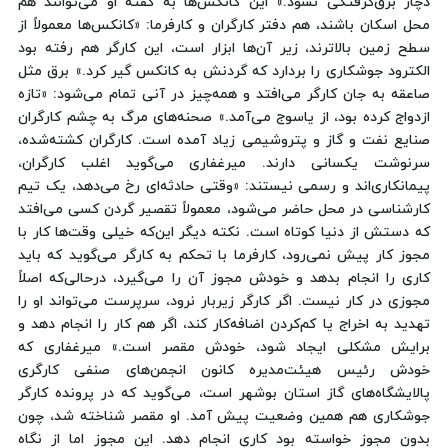
دچار برق‌گرفتگی نشود.» این کانکس‌ها به گفته او می‌توانند هم
محل اسکان باشند، هم دفتر کارگران و کارفرما: «کانکس‌ها معمولاً از
سطح زمین بالاترند، زیر آن‌ها ابزار است، این کارگر هم رفته بود
الکترود جوشکاری را بردارد که گردنش به کانکس گیر کرد.» برق مثل
صاعقه به جان کارگر می‌افتد و همه‌چیز در آنی تمام می‌شود: «تازه
ازدواج کرده بود، از یاسوج می‌آمد.» صحنه‌های مرگ به چشم کارگران
صنایع نفت و گاز و پتروشیمی زیاد آمده است. کارگران کشته‌شده،
سرنوشت یکسانی دارند. میرغفاری می‌گوید اغلب کارگران،
پیمانکاری‌اند و رسمی نیستند: «وقتی حادثه‌ای رخ می‌دهد، یک تیم
کارشناسی در محل حاضر می‌شود، معمولاً تقصیر گردن کسی می‌افتد
که دستش از دنیا کوتاه است. نکته دیگر این‌که خیلی وقت‌ها کار با
مجوز کار پیش نمی‌رود، کارفرما با تحکم به کارگر می‌گوید که باید
کاری را انجام بدهد و خودش مجوز آن را می‌گیرد، درحالی‌که اصلاً
مجوزی در کار نیست. اگر کارگر زیربار نرود، سرپرست می‌تواند او را
تهدید به اخراج یا کم‌کردن اضافه‌کار کند، اگر هم کار را انجام دهد و
برایش مشکلی ایجاد شود، خودش مقصر است.» میرغفاری که
خودش رئیس هیئت‌مدیره کانون انجمن‌های صنفی کارگری
پالایشگاه‌های گاز استان بوشهر است، می‌گوید که در پرونده کارگر
جوشکاری هم همین وضعیت پیش آمد. او مقصر شناخته شد، چون
بدون مجوز خواسته بود کاری انجام دهد. این مجوز اما از نگاه