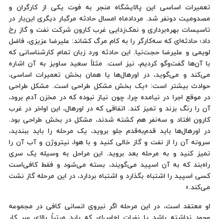
تعمیرات اساسی این پالایشگاه منجر به فوت یکی از کارگران و
مصدومیت دونفر شد. مردادماه امسال حادثه‌ مرگبار دیگری این‌بار در
تاسیسات بهره‌برداری و نمک‌زدایی غرب کارون شرکت نفت و گاز رخ
داد؛ حادثه‌ای که سه‌کارگر را به کام مرگ کشاند: علیرضا عزیزی، فاضل
لویمی و علیرضا حجت‌نیا. این حادثه ورد زبان تمام کارشناسانی که
با آن‌ها گفت‌وگو کردیم، نیز است. مثلاً سعید ساویز به آن اشاره
می‌کند و می‌گوید، در اورهال‌ها یا همان بخش تعمیرات اساسی،
حوادث بیشتر است: «یک بخش مشکل طراحی است. مشکل طراحی
در موقع اجرا در نیامده چرا، چون نیاز نبوده که در مخزن آدم برود،
آن را رنگ بزند و تمیز کند. اتفاقی که در اورهال، این اواخر در غرب
کارون افتاد و سه‌نفر هم کشته شدند، مشکل در بخش طراحی بود.
در اورهال‌ها باید قدم‌به‌قدم جلو بروید، یک مرحله را باید ببندید،
سروته آن را از نفت و گاز خالی کنید و با هوا، نیتروژن و آب آن را
تمیز کنید و به مرحله بعد بروید. این مراحل به وسیله یک سری
راه‌بند که به آن اسپید می‌گویند، بسته می‌شود و فقط کافی‌است
کسی اسپید را اشتباه بگذارد و اشتباه بردارد، در این مرحله گاز نشت
می‌کند.»
او معتقد است، در این مرحله اگر نیروی انسانی کافی در مجموعه
وجود نداشته باشد یا نفرات اچ‌اس‌ای که باید مرتباً بالای سر کار