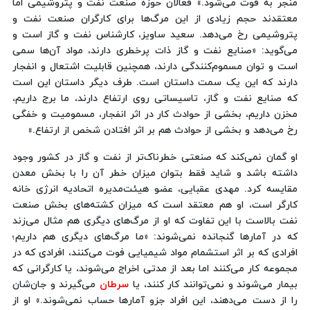
منجر به فوت می‌شود.» فعالان حوزه صنعت نفت و پتروشیمی اما
معتقدند حجم زیادی از این مرگ‌ها برای کارگران صنعت نفت و
پتروشیمی رخ می‌دهد. سعید ساویز، کارشناس نفت و گاز است و
می‌گوید: «صنایع نفت و گاز ذات پرخطری دارند، مواد آن‌ها سمی
است و توان مسموم‌کنندگی دارند، همچنین قابلیت اشتعال و انفجار
دارند که این یک سمت داستان است. طرف دیگر داستان این است
که صنایع نفت و گاز، تاسیساتی روی ارتفاع دارند، ما برج داریم،
مخزن داریم، بخشی از حوادث کار در اثر انفجار، مسمومیت و خفگی
رخ می‌دهد و بخشی از حوادث هم بر اثر افتادن شخص از ارتفاع.»
او گمان نمی‌کند که صنعتی خطرناک‌تر از نفت و گاز در کشور وجود
داشته باشد و شاید فقط بتوان میزان خطر آن را با بخش معدن
مقایسه کرد. مهدی عقبایی، عضو هیئت‌مدیره اتحادیه انرژی خانه
کارگر است، او هم معتقد است که میزان کشته‌های بخش صنعت
نفت بالاست با این تفاوت که او از مرگ‌های دیگری هم مثال می‌زند
که در آمارها گنجانده نمی‌شوند: «ما مرگ‌های دیگری هم داریم؛
افرادی که بر اثر استشمام مواد شیمیایی فوت می‌کنند، افرادی که در
مجموعه کار می‌کنند اما بعد از مدتی اخراج می‌شوند، یا کارگرانی که
بیمار می‌شوند و نمی‌توانند کار کنند، یا
سرطان
می‌گیرند و جان‌شان
را از دست می‌دهند، این افراد جزو آمارها حساب نمی‌شوند.» او از