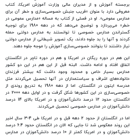
برجسته آموزش و از مدیران عالی وزارت آموزش امریکا، کتاب
معروفی دارد با عنوان «فریب جنبش خصوصی‌سازی و خطر آن برای
مدارس عمومی». او در فصلی از کتاب به مساله «مدارس عمومی در
خطر» می‌پردازد و توضیح می‌دهد که در دهه 1980 برای توجیه
گستراندن مدارس خصوصی تا توانستند به مدارس دولتی حمله
کردند و آنها را بد جلوه دادند، یک تصویر شیطانی از مدارس دولتی
نیاز داشتند تا بتوانند خصوصی‌سازی آموزش را موجه جلوه دهند.
این هم در دوره ریگان در امریکا و هم در دوره تاچر در انگلستان
اتفاق افتاد و ادامه داشت. البته قبل از این هم در این دو کشور
مدارس بسیار خاص و محدود وجود داشت که بیشتر فرزندان
خانواده‌های اشراف و سیاستمداران در آنها تحصیل می‌کردند مثل
مدرسه ایتون در انگلستان. اما از دهه 1980 به ‌تدریج روندی از
خصوصی‌سازی در این کشورها شکل گرفت و در اوایل دهه 2000 در
انگلستان حدود 12 درصد دانش‌آموزان و در امریکا بالای 14 درصد
دانش‌آموزان در مدارس خصوصی تحصیل می‌کردند.
اما در انگلستان از حدود 2 دهه قبل و در امریکا طی 4-3 سال اخیر
این روند معکوس شد تا جایی که الان در انگلستان حدود 6.4 درصد
دانش‌آموزان و در امریکا کمتر از 10 درصد دانش‌آموزان در مدارس