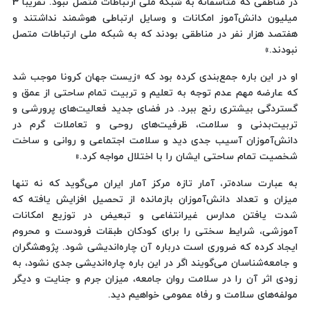
در مناطقی که متاسفانه به شبکه ملی ارتباطات متصل نبود. تقریبا 3
میلیون دانش‌آموز امکانات و وسایل ارتباطی هوشمند نداشتند و
هفتصد هزار نفر در مناطقی بودند که به شبکه ملی ارتباطات متصل
نبودند.»
او در این باره جمع‌بندی کرده بود که «زیست جهان کرونا موجب شد
که عارضه مهم عدم توجه به تعلیم و تربیت تمام ساحتی از عمق و
گستردگی بیشتری رنج ببرد. در فضای جدید فعالیت‌های پرورشی و
تربیت‌بدنی و سلامت، ظرفیت‌های روحی و تعاملات گرم در
دانش‌آموزان آسیب جدی دید و سلامت اجتماعی و روانی و ساخت
شخصیت تمام ساحتی ایشان را با اختلال مواجه کرد.»
به عبارت ساده‌تر، آمار تازه مرکز آمار ایران می‌گوید که نه تنها
میزان و تعداد دانش‌آموزان بازمانده از تحصیل افزایش یافته که
شدت ‌یافتن مدارس غیرانتفاعی و تبعیض در توزیع امکانات
آموزشی، شرایط سختی را برای کودکان طبقات فرودست و محروم
ایجاد کرده که ضروری است درباره آن چاره‌اندیشی شود. پژوهشگران
و جامعه‌شناسان می‌گویند اگر در این باره چاره‌اندیشی جدی نشود، به
زودی اثر آن را در سلامت روان جامعه، میزان جرم و جنایت و دیگر
مولفه‌های سلامت و رفاه عمومی خواهیم دید.