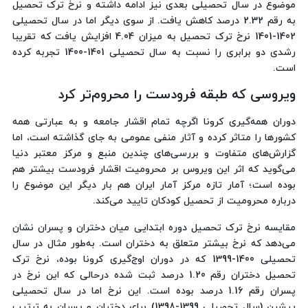
موضوع در سال تحصیلی بعدی نیز ادامه داشته و نرخ ترک تحصیل
به رقم 2.32 درصد کاهش یافت. از سوی دیگر اما در سال تحصیلی
1402-1401 نرخ ترک تحصیل به میزان 4.04 افزایش یافت که تقریبا
رشدی دو برابری را نسبت به سال تحصیلی 1401-1400 تجربه کرده
است.
ویروسی که طبقه فرودست را محروم‌تر کرد
دوران همه‌گیری کرونا اگرچه تمام اقشار جامعه و به عبارتی همه
کشورها را متاثر کرده و آثار منفی عمومی به جای گذاشته است، اما
گزارش‌های متفاوت و بررسی‌های چندین منبع و مرکز معتبر دنیا
می‌گوید که اثر این ویروس بر محرومیت اقشار فرودست بیشتر هم
بوده است؛ آمار تازه مرکز آمار ایران هم بار دیگر این موضوع را
درباره محرومیت از تحصیل کودکان تایید می‌کند.
مقایسه نرخ ترک تحصیل دوره ابتدایی میان دختران و پسران نشان
می‌دهد که نرخ بیشتر متعلق به دختران است. به‌طور مثال در سال
تحصیلی 1400-1399 که در دوران اوج‌گیری کرونا بوده، نرخ ترک
تحصیل دختران رقم 1.20 درصد ثبت شده درحالی که این نرخ در
پسران رقم 1.16 درصد بوده است. این نرخ اما در سال تحصیلی
پیشین (سال تحصیلی 1399-1398) برای دختران و پسران به ترتیب