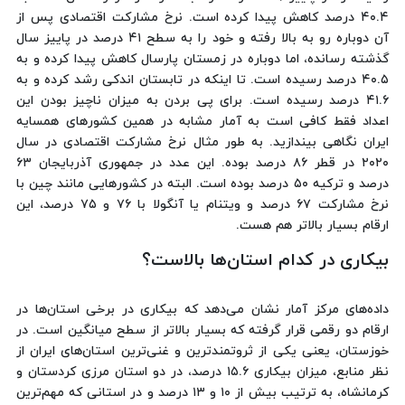
۴۰.۴ درصد کاهش پیدا کرده است. نرخ مشارکت اقتصادی پس از
آن دوباره رو به بالا رفته و خود را به سطح ۴۱ درصد در پاییز سال
گذشته رسانده، اما دوباره در زمستان پارسال کاهش پیدا کرده و به
۴۰.۵ درصد رسیده است. تا اینکه در تابستان اندکی رشد کرده و به
۴۱.۶ درصد رسیده است. برای پی بردن به میزان ناچیز بودن این
اعداد فقط کافی است به آمار مشابه در همین کشورهای همسایه
ایران نگاهی بیندازید. به طور مثال نرخ مشارکت اقتصادی در سال
۲۰۲۰ در قطر ۸۶ درصد بوده. این عدد در جمهوری آذربایجان ۶۳
درصد و ترکیه ۵۰ درصد بوده است. البته در کشورهایی مانند چین با
نرخ مشارکت ۶۷ درصد و ویتنام یا آنگولا با ۷۶ و ۷۵ درصد، این
ارقام بسیار بالاتر هم هست.
بیکاری در کدام استان‌ها بالاست؟
داده‌های مرکز آمار نشان می‌دهد که بیکاری در برخی استان‌ها در
ارقام دو رقمی قرار گرفته که بسیار بالاتر از سطح میانگین است. در
خوزستان، یعنی یکی از ثروتمندترین و غنی‌ترین استان‌های ایران از
نظر منابع، میزان بیکاری ۱۵.۶ درصد، در دو استان مرزی کردستان و
کرمانشاه، به ترتیب بیش از ۱۰ و ۱۳ درصد و در استانی که مهم‌ترین