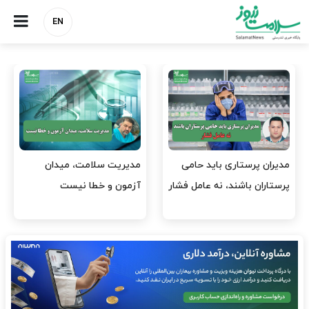
EN
وقت وزیر بهداشت باید صرف
واردات دارو و کالاهای اساسی
افتتاح پروژه‌ها شود؟
باید در اولویت تخصیص ارز
قرار گیرد