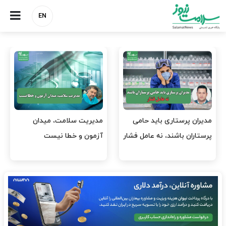
EN
وقت وزیر بهداشت باید صرف
واردات دارو و کالاهای اساسی
افتتاح پروژه‌ها شود؟
باید در اولویت تخصیص ارز
قرار گیرد