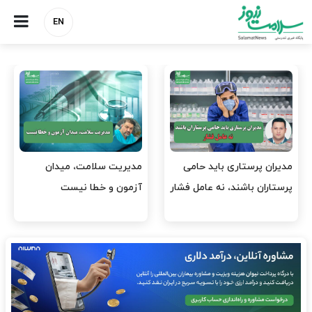
EN
وقت وزیر بهداشت باید صرف
واردات دارو و کالاهای اساسی
افتتاح پروژه‌ها شود؟
باید در اولویت تخصیص ارز
قرار گیرد