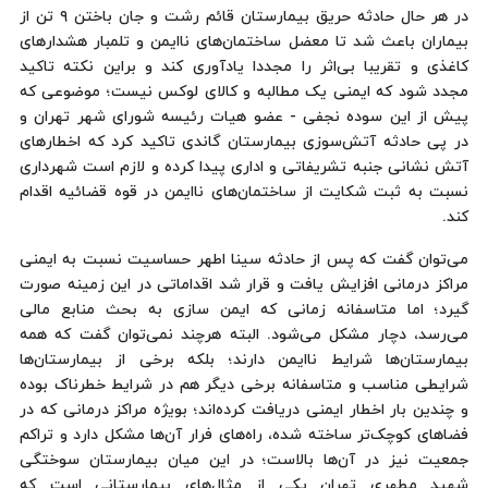
در هر حال حادثه حریق بیمارستان قائم رشت و جان باختن ۹ تن از
بیماران باعث شد تا معضل ساختمان‌های ناایمن و تلمبار هشدارهای
کاغذی و تقریبا بی‌اثر را مجددا یادآوری کند و براین نکته تاکید
مجدد شود که ایمنی یک مطالبه و کالای لوکس نیست؛ موضوعی که
پیش از این سوده نجفی - عضو هیات رئیسه شورای شهر تهران و
در پی حادثه آتش‌سوزی بیمارستان گاندی تاکید کرد که اخطارهای
آتش نشانی جنبه تشریفاتی و اداری پیدا کرده و لازم است شهرداری
نسبت به ثبت شکایت از ساختمان‌های ناایمن در قوه قضائیه اقدام
کند.
می‌توان گفت که پس از حادثه سینا اطهر حساسیت نسبت به ایمنی
مراکز درمانی افزایش یافت و قرار شد اقداماتی در این زمینه صورت
گیرد؛ اما متاسفانه زمانی که ایمن سازی به بحث منابع مالی
می‌رسد، دچار مشکل می‌شود. البته هرچند نمی‌توان گفت که همه
بیمارستان‌ها شرایط ناایمن دارند؛ بلکه برخی از بیمارستان‌ها
شرایطی مناسب و متاسفانه برخی دیگر هم در شرایط خطرناک بوده
و چندین بار اخطار ایمنی دریافت کرده‌اند؛ بویژه مراکز درمانی که در
فضاهای کوچک‌تر ساخته شده، راه‌های فرار آن‌ها مشکل دارد و تراکم
جمعیت نیز در آن‌ها بالاست؛ در این میان بیمارستان سوختگی
شهید مطهری تهران یکی از مثال‌های بیمارستانی است که