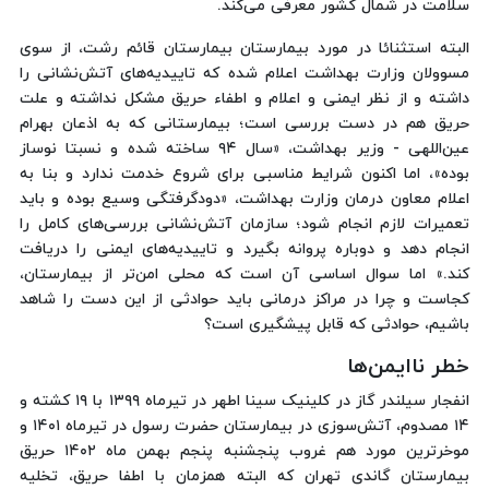
سلامت در شمال کشور معرفی می‌کند.
البته استثنائا در مورد بیمارستان بیمارستان قائم رشت، از سوی
مسوولان وزارت بهداشت اعلام شده که تاییدیه‌های آتش‌نشانی را
داشته و از نظر ایمنی و اعلام و اطفاء حریق مشکل نداشته و علت
حریق هم در دست بررسی است؛ بیمارستانی که به اذعان بهرام
عین‌اللهی - وزیر بهداشت، «سال ۹۴ ساخته شده و نسبتا نوساز
بوده»، اما اکنون شرایط مناسبی برای شروع خدمت ندارد و بنا به
اعلام معاون درمان وزارت بهداشت، «دودگرفتگی وسیع بوده و باید
تعمیرات لازم انجام شود؛ سازمان آتش‌نشانی بررسی‌های کامل را
انجام دهد و دوباره پروانه بگیرد و تاییدیه‌های ایمنی را دریافت
کند.» اما سوال اساسی آن است که محلی امن‌تر از بیمارستان،
کجاست و چرا در مراکز درمانی باید حوادثی از این دست را شاهد
باشیم، حوادثی که قابل پیشگیری است؟
خطر ناایمن‌ها
انفجار سیلندر گاز در کلینیک سینا اطهر در تیرماه ۱۳۹۹ با ۱۹ کشته و
۱۴ مصدوم، آتش‌سوزی در بیمارستان حضرت رسول در تیرماه ۱۴۰۱ و
موخرترین مورد هم غروب پنجشنبه پنجم بهمن ماه ۱۴۰۲ حریق
بیمارستان گاندی تهران که البته همزمان با اطفا حریق، تخلیه