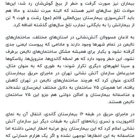
بیماران نیز صورت گرفت و خطر از بیخ گوش‌شان رد شد؛ این‌ها
حوادث تلخ سال‌های اخیر هستند که البته عبرت نشدند و حالا هم
باید آتش‌سوزی بیمارستان بین‌المللی قائم (عج) رشت و فوت ۹ تن
از بیمارانش را به بایگانی تجارب تلخ سال‌های گذشته اضافه کرد.
به اذعان مسوولان آتش‌نشانی در استان‌های مختلف، ساختمان‌های
ناایمن در تمام شهرها وجود دارند و مادامی که پیوست ایمنی جدی
گرقته نشود و یکبار برای همیشه مشکل ساختمان‌های ناایمن برطرف
نشود، این خطر وجود دارد که هر لحظه گاندی‌ها، متروپل‌ها، پلاسکوها
و سینا اطهرهای دیگری تکرار شوند؛ به طوری که به عنوان مثال،
مدیرعامل سازمان آتش نشانی تهران در ماجرای حریق بیمارستان
گاندی عنوان کرد که هرچند ساختمان‌های ناایمن در تهران کاهش
یافته، اما همچنان ۷۵ ساختمان به دلایل مختلف ایمن‌سازی نشده‌اند
و متاسفانه بیمارستان و اماکن دولتی هم جزو این ۷۵ ساختمان‌
ناایمن هستند.
در ماجرای حریق در طبقه ۱۶ بیمارستان گاندی، انتقال آن به نمای
کامپوزیت و تسری زبانه‌های آتش به طبقات دیگر نیز سازمان آتش
نشانی اعلام کرد که این بیمارستان پنج مرتبه اخطار ایمنی داشته اما
متاسفانه به این اخطارها توجهی نشده و اگر یک هزارم خسارتی که