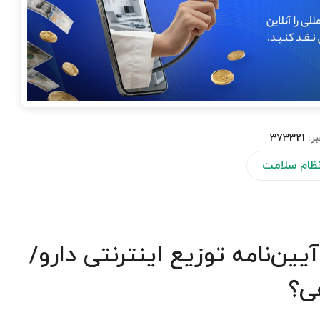
بر:
373321
 نظام سلامت
یین‌نامه توزیع اینترنتی دارو/
ی؟