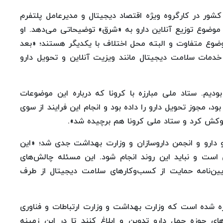
کشور در کارگروه ویژه اقتصاد دیجیتال و مدیرعامل پلتفرم
ف موضوع توزیع آنلاین دارو به «شرق» توضیحاتی می‌دهد. او
وضوع متفاوت و البته محل اختلاف با یکدیگر هستند؛ «بعد
دمات سلامت دیجیتال مانند ویزیت آنلاین و تحویل دارو
 بودیم. ستاد ملی مبارزه با کرونا که درباره این موضوعات
 مجوز تحویل دارو را داده بود و انجام این فرایند از سوی
فروکش کرد و ستاد ملی کرونا هم برچیده شد».
 مخالفت سازمان غذا و دارو و انجمن داروسازان و وزارت بهداشت جدی شد؛ «این
 است و نباید این روند انجام شود. این مسئله چالش‌های
ر زیادی داشت تا اینکه در پنجم تیرماه 1401 آیین‌نامه حمایت از کسب‌وکارهای سلامت دیجیتال از طرف
صره 2 به این موضوع اشاره شده است که وزارت بهداشت و وزارت ارتباطات و فناوری
های حوزه حمل دارو تدوین و ابلاغ کنند تا در این زمینه