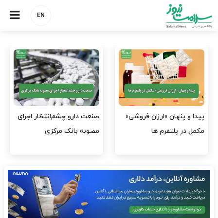
EN
هشدار کانون هموفیلی ایران:
نسخه وزارت بهداشت برای
۴ هزار بیمار ۸ ماه است
مهار پزشک‌نماهای
داروی کافی…
اینستاگرامی/ احراز هویت…