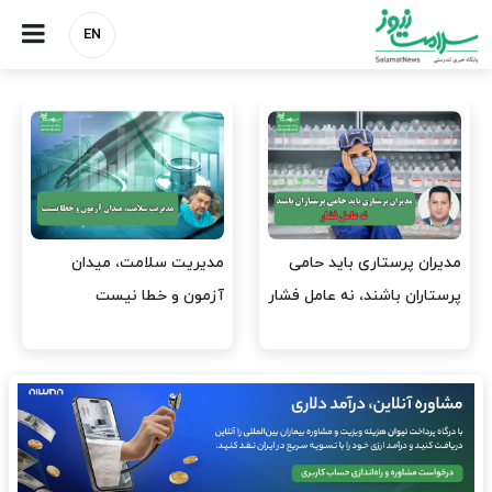
EN
وقت وزیر بهداشت باید صرف
واردات دارو و کالاهای اساسی
افتتاح پروژه‌ها شود؟
باید در اولویت تخصیص ارز
قرار گیرد