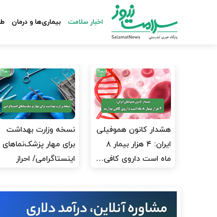
اخبار سلامت
بیماری‌ها و درمان
طب
هشدار کانون هموفیلی
نسخه وزارت بهداشت
ایران: ۴ هزار بیمار ۸
برای مهار پزشک‌نماهای
ماه است داروی کافی…
اینستاگرامی/ احراز
هویت…