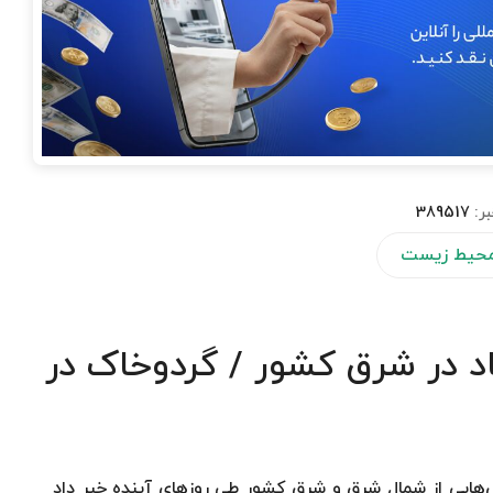
بر:
389517
 محیط زیست
 در شرق کشور / گردوخاک در
ایی از شمال شرق و شرق کشور طی روزهای آینده خبر داد