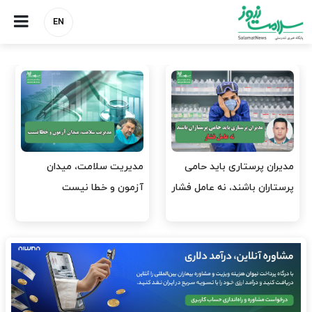
EN
وقت وزیر بهداشت باید صرف
واردات دارو و کالاهای اساسی
افتتاح پروژه‌ها شود؟
باید در اولویت تخصیص ارز
قرار گیرد