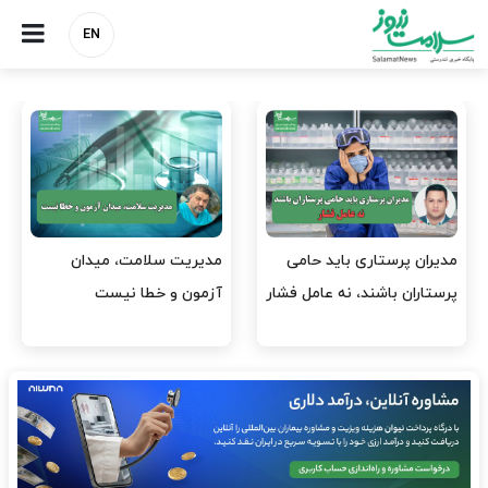
EN
وقت وزیر بهداشت باید صرف
واردات دارو و کالاهای اساسی
افتتاح پروژه‌ها شود؟
باید در اولویت تخصیص ارز
قرار گیرد