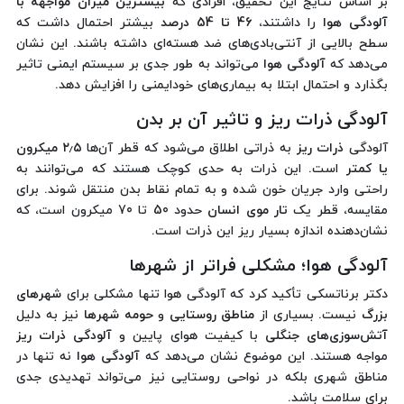
بر اساس نتایج این تحقیق، افرادی که
بیشترین میزان مواجهه با
آلودگی هوا
را داشتند،
46 تا 54 درصد
بیشتر احتمال داشت که
سطح بالایی از آنتی‌بادی‌های ضد هسته‌ای داشته باشند. این نشان
می‌دهد که
آلودگی هوا
می‌تواند به طور جدی بر سیستم ایمنی تاثیر
بگذارد و احتمال ابتلا به بیماری‌های خودایمنی را افزایش دهد.
آلودگی ذرات ریز و تاثیر آن بر بدن
آلودگی
ذرات ریز
به ذراتی اطلاق می‌شود که قطر آن‌ها
۲٫۵ میکرون
یا کمتر
است. این ذرات به حدی کوچک هستند که می‌توانند به
راحتی وارد جریان خون شده و به تمام نقاط بدن منتقل شوند. برای
مقایسه، قطر یک
تار موی انسان
حدود 50 تا 70 میکرون است، که
نشان‌دهنده اندازه بسیار ریز این ذرات است.
آلودگی هوا؛ مشکلی فراتر از شهرها
دکتر برناتسکی تأکید کرد که آلودگی هوا تنها مشکلی برای
شهرهای
بزرگ
نیست. بسیاری از
مناطق روستایی
و
حومه شهرها
نیز به دلیل
آتش‌سوزی‌های جنگلی
با کیفیت هوای پایین و
آلودگی ذرات ریز
مواجه هستند. این موضوع نشان می‌دهد که
آلودگی هوا
نه تنها در
مناطق شهری بلکه در نواحی روستایی نیز می‌تواند تهدیدی جدی
برای سلامت باشد.