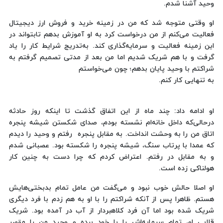
وحید آشنا شدم.
او وقتی متوجه شد که من در زمینه خرید و فروش ارز دیجیتال
فعالیت می‌کنم از من درخواست کرد به او آموزش بدهم تابتواند در
این زمینه فعالیت و سرمایه‌گذاری کند. به‌تدریج شرایط کار را یاد
گرفت و با هم شریک شدیم اما من بعد از مدتی تصمیم گرفتم به
شراکتم با وحید پایان بدهم؛ چون می‌خواستم
به تنهایی کار کنم.
او ادامه داد: چند ‌ماه از این اتفاق گذشت تا اینکه روز حادثه
درحالی‌که داخل خانه‌ام نشسته بودم، صدای شکستن شیشه پنجره
اتاق من را به وحشت انداخت. به مقابل پنجره ‌ رفتم و وحید را دیدم
که عمدا با پرتاب سنگ، شیشه پنجره را شکسته بود. عصبانی شدم
و به مقابل در رفتم. اعتراض کردم که چرا دست به چنین کار
هولناکی زده است.
او اصلا حالش خوب نبود و می‌گفت من عامل تمام بدبختی‌هایش
هستم. ظاهرا پس از آنکه شراکتم را با او به هم زدم با فرد دیگری
شریک شده بود اما آن فرد کلاهبردار از آب در آمده بود. شریک
قلابی او، ‌تمام سرمایه‌اش را با خود برده و وحید من را مقصر