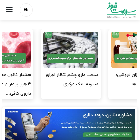
EN
هشدار کانون هموفیلی ایران:
نسخه وزارت بهداشت برای
۴ هزار بیمار ۸ ماه است
مهار پزشک‌نماهای
داروی کافی…
اینستاگرامی/ احراز هویت…