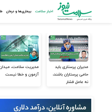
اخبار سلامت
بیماری‌ها و درمان
طب
مدیران پرستاری باید
مدیریت سلامت، میدان
حامی پرستاران باشند،
آزمون و خطا نیست
نه عامل فشار