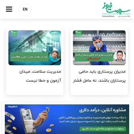
EN
وقت وزیر بهداشت باید صرف
واردات دارو و کالاهای اساسی
افتتاح پروژه‌ها شود؟
باید در اولویت تخصیص ارز
قرار گیرد