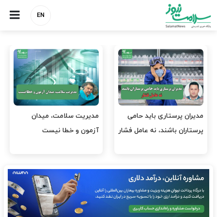
EN
وقت وزیر بهداشت باید صرف
واردات دارو و کالاهای اساسی
افتتاح پروژه‌ها شود؟
باید در اولویت تخصیص ارز
قرار گیرد