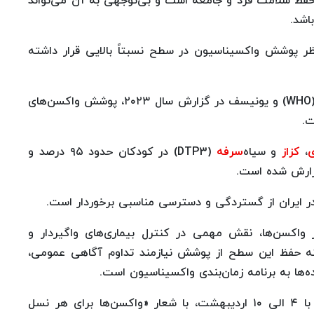
ی حفظ سلامت فرد و جامعه است و بی‌توجهی به آن می‌تواند
اشد.
نظر پوشش واکسیناسیون در سطح نسبتاً بالایی قرار داشته
بر اساس برآوردهای مشترک سازمان جهانی بهداشت (WHO) و یونیسف در گزارش سال ۲۰۲۳، پوشش واکسن‌های
ی
،
کزاز
و سیاه‌
سرفه
(DTP3) در کودکان حدود ۹۵ درصد و
در ایران از گستردگی و دسترسی مناسبی برخوردار است.
صد برای بسیاری از واکسن‌ها، نقش مهمی در کنترل بیماری‌های واگیردار و
ته حفظ این سطح از پوشش نیازمند تداوم آگاهی عمومی،
‌ها به برنامه زمان‌بندی واکسیناسیون است.
هفته جهانی ایمن‌سازی ۲۰۲۶( 30 -24 آوریل) برابر با ۴ الی ۱۰ اردیبهشت، با شعار «واکسن‌ها برای هر نسل