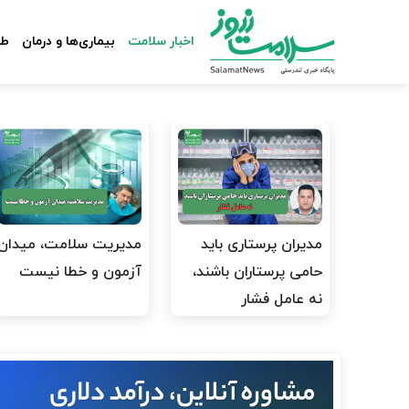
اخبار سلامت
بیماری‌ها و درمان
طب
مدیران پرستاری باید
مدیریت سلامت، میدان
حامی پرستاران باشند،
آزمون و خطا نیست
نه عامل فشار