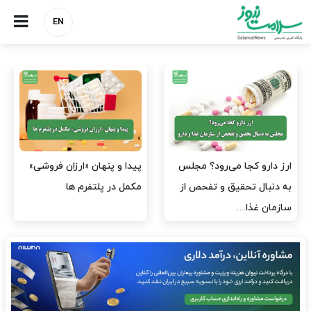
EN
صنعت دارو چشم‌انتظار اجرای
هشدار کانون هموفیلی ایران:
مصوبه بانک مرکزی
۴ هزار بیمار ۸ ماه است
داروی کافی…