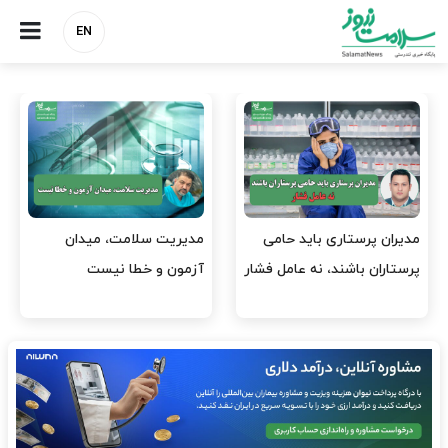
EN
وقت وزیر بهداشت باید صرف
واردات دارو و کالاهای اساسی
افتتاح پروژه‌ها شود؟
باید در اولویت تخصیص ارز
قرار گیرد