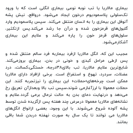
بیماری مالاریا یا تب نوبه نوعی بیماری انگلی است که با ورود
تک‌سلولی پلاسمودیوم درخون ایجاد می‌شود. درواقع، نیش پشه
آنوفل این بیماری را به انسان منتقل می‌کند. سپس پلاسمودیم وارد
گلبول‌های قرمزخون شده و درآن جا رشد می‌کند.پس ازتکثیر،
سلول‌های قرمز خون را پاره می‌کند و علایم این بیماری
آشکارمی‌شود.
عجیب این که، انگل مالاریا ازفرد بیماربه فرد سالم منتقل شده و
پس ازطی مراحل کبدی و خونی در بدن، بیماری بروزمی‌کند.
شایع‌ترین علایم مالاریا، تب بالای۳۸درجه، خستگی،کسالت، درد
عضلات، سردرد، تهوع و استفراغ است. برخی ازافراد دارای مالاریا
ممکن است چرخه‌های«حملات» این بیماری را نیزتجربه کنند. این
حملات معمولا با لرزآغازمی شوند،سپس تب بالا وبعدازآن تعریق رخ
می‌دهد و درنهایت دمای بدن به حالت نرمال برمی گردد.علایم و
نشانه‌های مالاریا معمولا درعرض چند هفته پس ازگزیده شدن توسط
پشه‌ آلوده شروع می‌شوند. با این وجود، بعضی ازانواع انگل‌های
مالاریا می توانند تا یک سال به صورت نهفته دربدن شما باقی
بمانند.