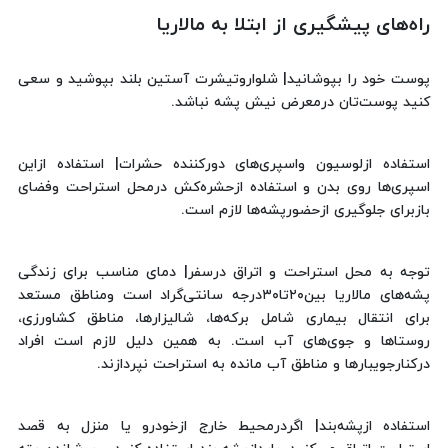
راه‌های پیشگیری از ابتلا به مالاریا
پوست خود را بپوشانید| شلواروتیشرت آستین بلند بپوشید و سعی
کنید پوست‌تان درمعرض نیش پشه نباشد.
استفاده ازلوسیون واسپری‌های دورکننده حشرات| استفاده ازاین
اسپری‌ها روی بدن و استفاده ازحشره‌کش درمحل استراحت وفضای
بازبرای جلوگیری ازحضورپشه‌ها لازم است.
توجه به محل استراحت و اتراق درسفر| دمای مناسب برای زندگی
پشه‌های مالاریا بین۲۰تا۳۰درجه سانتی‌گراد است ومناطق مستعد
برای انتقال بیماری شامل برکه‌ها، شالیزارها، مناطق کشاورزی،
روستاها و جوی‌های آب است. به همین دلیل لازم است افراد
درکنارجویبارها و مناطق آب مانده به استراحت نپردازند.
استفاده ازپشه‌بند| اگردرمحیط خارج ازخودرو یا منزل به قصد