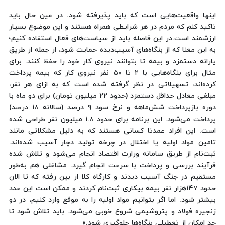
اینها واقعیت‌هایی است که باید پذیرفته شود. در عین حال باید
تاکید کنم که مردم در هر شرایطی همراه هستند و این موضوع بسیار
ارزشمند است.در این فاصله باید از سیاست‌های فعال استفاده کنیم؛
به این معنا که از بنگاه‌های آسیب‌دیده حمایت شود، از جمله از طریق
یارانه دستمزد و بیمه تا بتوانند نیروی کار خود را حفظ کنند. برای
مثال برای بنگاه‌هایی با ۲ تا ۵۰ نفر نیروی کار که بیمه پرداخت
کرده‌اند، تسهیلاتی در نظر گرفته شده است که به ازای هر نفر،
مبلغی معادل حداقل دستمزد (حدود ۲۲ میلیون تومان) برای دو ماه با
دوره بازپرداخت شش‌ماهه و نرخ سود ۹ درصد (سالانه ۱۸ درصد)
پرداخت می‌شود. این برنامه برای حدود ۱.۸ میلیون نفر طراحی شده
است. این افراد عمدتا کسانی هستند که به دلیل مشکلاتی مانند
تامین مواد اولیه یا اختلال در چرخه تولید دچار آسیب شده‌اند.
ثبت‌نام از طریق سامانه وزارت اقتصاد انجام می‌شود و تلاش شده
فرآیند بررسی و پرداخت با سرعت انجام گیرد. مشاغلی هم به‌طور
مستقیم در جنگ آسیب دیدند و کارگاه کلا از بین رفته که تا الان
حدود ۱۴۷هزار نفر بیمه بیکاری ثبت‌نام کردند و ممکن است این عدد
بیشتر شود. اما اگر بتوانیم مواد اولیه را به موقع وارد کنیم، در دو
زنجیره فولاد و پتروشیمی شروع خوبی می‌شود. باید تلاش شود تا
حد امکان از تعطیلی بنگاه‌ها جلوگیری شود.»