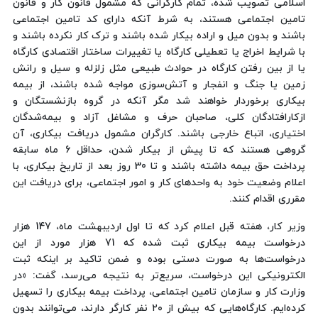
اسلامی تصویب شده، تمام کارگرانی که مشمول قانون کار و قانون
تامین اجتماعی هستند، به شرط آنکه دارای کد تامین اجتماعی
باشند و بدون میل و اراده بیکار شده باشند و ترک کار نکرده باشند و
با شرایط اخراج یا تعطیلی کارگاه یا تغییرات ساختار اقتصادی کارگاه
یا از بین رفتن کارگاه در حوادث طبیعی مثل زلزله و سیل و رانش
زمین یا جنگ و انفجار و آتش‌سوزی مواجه شده باشند، از بیمه
بیکاری برخوردار خواهند شد مگر آنکه در گروه بازنشستگان و
ازکارافتادگان کلی، صاحبان حرف و مشاغل آزاد و بیمه‌شدگان
اختیاری، اتباع خارجی باشند. کارگران مشمول دریافت بیکاری، آن
گروهی هستند که تا پیش از بیکار شدن، حداقل 6 ماه سابقه
پرداخت حق بیمه داشته باشند و تا 30 روز بعد از تاریخ بیکاری، با
اعلام وضعیت خود به واحدهای کار و امور اجتماعی، برای دریافت این
مقرری اقدام کنند.
وزیر کار، هفته قبل اعلام کرد که تا اول اردیبهشت ماه، 147 هزار
درخواست بیمه بیکاری ثبت شده که 71 هزار مورد از این
درخواست‌ها به صورت دستی بوده و ضمن تاکید بر اینکه ثبت
الکترونیکی این درخواست، سریع‌تر به نتیجه می‌رسد، گفت: «در
وزارت کار و سازمان تامین اجتماعی، پرداخت بیمه بیکاری را تسهیل
کرده‌ایم. کارگاه‌هایی که بیش از ۲۰ نفر کارگر دارند، می‌توانند بدون