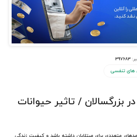
بر:
397683
 های تنفسی
م در بزرگسالان / تاثیر حیوانات
مدهای متعددی برای مبتلایان داشته باشد و کیفیت زندگی