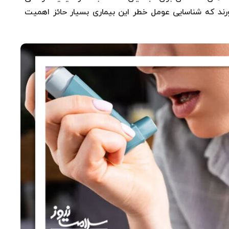
اورند که شناسایی عومل خطر این بیماری بسیار حائز اهمیت