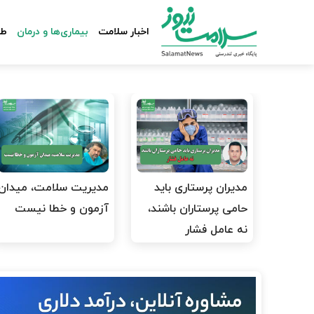
اخبار سلامت
بیماری‌ها و درمان
طب
مدیران پرستاری باید
مدیریت سلامت، میدان
حامی پرستاران باشند،
آزمون و خطا نیست
نه عامل فشار