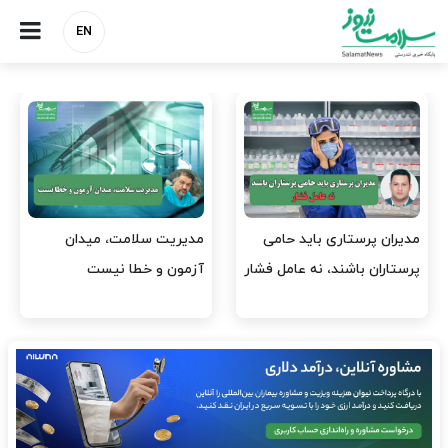
EN
وقت وزیر بهداشت باید صرف
واردات دارو و کالاهای اساسی
افتتاح پروژه‌ها شود؟
باید در اولویت تخصیص ارز
قرار گیرد