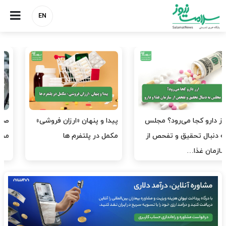
EN
صنعت دارو چشم‌انتظار اجرای
هشدار کانون هموفیلی ایران:
مصوبه بانک مرکزی
۴ هزار بیمار ۸ ماه است
داروی کافی…