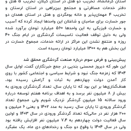
استان کرمانشاه، تخریب دو هتل در استان گیلان، تخریب 5 هتل و
دفتر خدمات مسافرتی و مجتمع بین‌راهی در استان لرستان و
تخریب 4 مهمان‌پذیر و خانه بومگردی و هتل در استان همدان دو
جور خسارت برای صاحبان و شاغلان این واحدها ایجاد کرده که آسیب
و خسارت فیزیکی به این واحدها 560 میلیارد تومان برآورد شده
ولی به دلیل توقف فعالیت تاسیسات گردشگری در ایام جنگ 40
روزه و منتفع نشدن این مراکز در ارائه خدمات، مجموع خسارت در
این بخش هم به 1300 میلیارد تومان رسیده است.
پیش‌بینی و فرض سوم درباره صنعت گردشگری محقق شد
این طور که دیروز محسنی بندپی در جمع خبرنگاران گفت، اوایل سال
1404 که زمزمه جنگ نبود و شرایط سیاسی و اجتماعی کشور با روی
کار آمدن دولت چهاردهم به ثبات و آرامش رسیده بود،
هدف‌گذاری‌ها بر این بود که تا پایان سال، تعداد گردشگران ورودی به
بیش از 8 میلیون نفر برسد و به اهداف برنامه هفتم توسعه درباره
ورود سالانه 15 میلیون گردشگر نزدیک شویم ولی مجموع تعداد
گردشگر ورودی تا پایان سال، رسید به عدد 1402 و یعنی ۶ میلیون و
۲۰۰ هزار نفر در حالی‌که تعداد گردشگر ورودی در سال 1403 و اولین
سال فعالیت دولت چهاردهم به 7،4 میلیون نفر افزایش یافته بود
ولی در سال 1404 با وقوع دو جنگ و رخدادهای دی ماه، یک عقبگرد