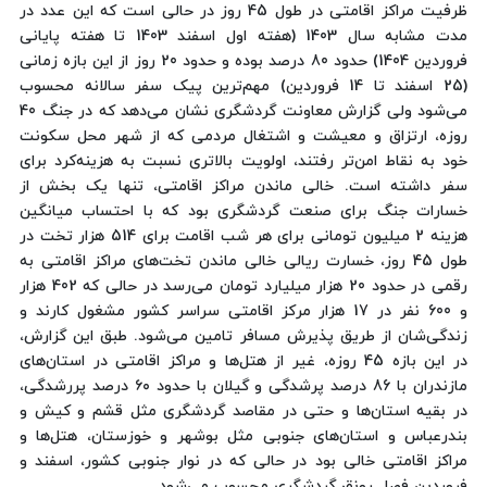
ظرفیت مراکز اقامتی در طول 45 روز در حالی است که این عدد در
مدت مشابه سال 1403 (هفته اول اسفند 1403 تا هفته پایانی
فروردین 1404) حدود 80 درصد بوده و حدود 20 روز از این بازه زمانی
(25 اسفند تا 14 فروردین) مهم‌ترین پیک سفر سالانه محسوب
می‌شود ولی گزارش معاونت گردشگری نشان می‌دهد که در جنگ 40
روزه، ارتزاق و معیشت و اشتغال مردمی که از شهر محل سکونت
خود به نقاط امن‌تر رفتند، اولویت بالاتری نسبت به هزینه‌کرد برای
سفر داشته است. خالی ماندن مراکز اقامتی، تنها یک بخش از
خسارات جنگ برای صنعت گردشگری بود که با احتساب میانگین
هزینه 2 میلیون تومانی برای هر شب اقامت برای 514 هزار تخت در
طول 45 روز، خسارت ریالی خالی ماندن تخت‌های مراکز اقامتی به
رقمی در حدود 20 هزار میلیارد تومان می‌رسد در حالی که 402 هزار
و 600 نفر در 17 هزار مرکز اقامتی سراسر کشور مشغول کارند و
زندگی‌شان از طریق پذیرش مسافر تامین می‌شود. طبق این گزارش،
در این بازه 45 روزه، غیر از هتل‌ها و مراکز اقامتی در استان‌های
مازندران با 86 درصد پرشدگی و گیلان با حدود ۶۰ درصد پررشدگی،
در بقیه استان‌ها و حتی در مقاصد گردشگری مثل قشم و کیش و
بندرعباس و استان‌های جنوبی مثل بوشهر و خوزستان، هتل‌ها و
مراکز اقامتی خالی بود در حالی که در نوار جنوبی کشور، اسفند و
فروردین فصل رونق گردشگری محسوب می‌شود.