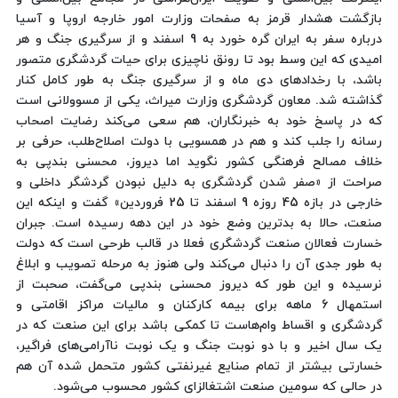
بازگشت هشدار قرمز به صفحات وزارت امور خارجه اروپا و آسیا
درباره سفر به ایران گره خورد به 9 اسفند و از سرگیری جنگ و هر
امیدی که این وسط بود تا رونق ناچیزی برای حیات گردشگری متصور
باشد، با رخدادهای دی ماه و از سرگیری جنگ به‌ طور کامل کنار
گذاشته شد. معاون گردشگری وزارت میراث، یکی از مسوولانی است
که در پاسخ خود به خبرنگاران، هم سعی می‌کند رضایت اصحاب
رسانه را جلب کند و هم در همسویی با دولت اصلاح‌طلب، حرفی بر
خلاف مصالح فرهنگی کشور نگوید اما دیروز، محسنی بندپی به
صراحت از «صفر شدن گردشگری به دلیل نبودن گردشگر داخلی و
خارجی در بازه 45 روزه 9 اسفند تا 25 فروردین» گفت و اینکه این
صنعت، حالا به بدترین وضع خود در این دهه رسیده است. جبران
خسارت فعالان صنعت گردشگری فعلا در قالب طرحی است که دولت
به ‌طور جدی آن را دنبال می‌کند ولی هنوز به مرحله تصویب و ابلاغ
نرسیده و این طور که دیروز محسنی بندپی می‌گفت، صحبت از
استمهال 6 ماهه برای بیمه کارکنان و مالیات مراکز اقامتی و
گردشگری و اقساط وام‌هاست تا کمکی باشد برای این صنعت که در
یک سال اخیر و با دو نوبت جنگ و یک نوبت ناآرامی‌های فراگیر،
خسارتی بیشتر از تمام صنایع غیرنفتی کشور متحمل شده آن هم
در حالی که سومین صنعت اشتغالزای کشور محسوب می‌شود.