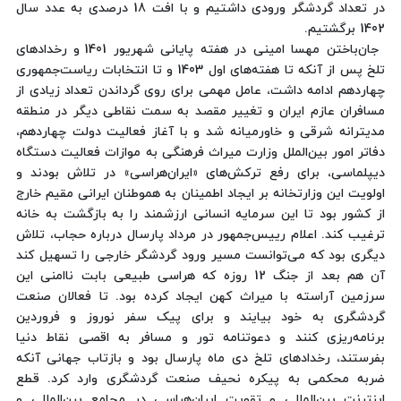
در تعداد گردشگر ورودی داشتیم و با افت 18 درصدی به عدد سال
1402 برگشتیم.
جان‌باختن مهسا امینی در هفته پایانی شهریور 1401 و رخدادهای
تلخ پس از آنکه تا هفته‌های اول 1403 و تا انتخابات ریاست‌جمهوری
چهاردهم ادامه داشت، عامل مهمی برای روی گرداندن تعداد زیادی از
مسافران عازم ایران و تغییر مقصد به سمت نقاطی دیگر در منطقه
مدیترانه شرقی و خاورمیانه شد و با آغاز فعالیت دولت چهاردهم،
دفاتر امور بین‌الملل وزارت میراث فرهنگی به موازات فعالیت دستگاه
دیپلماسی، برای رفع ترکش‌های «ایران‌هراسی» در تلاش بودند و
اولویت این وزارتخانه بر ایجاد اطمینان به هموطنان ایرانی مقیم خارج
از کشور بود تا این سرمایه انسانی ارزشمند را به بازگشت به خانه
ترغیب کند. اعلام رییس‌جمهور در مرداد پارسال درباره حجاب، تلاش
دیگری بود که می‌توانست مسیر ورود گردشگر خارجی را تسهیل کند
آن هم بعد از جنگ 12 روزه که هراسی طبیعی بابت ناامنی این
سرزمین آراسته با میراث کهن ایجاد کرده بود. تا فعالان صنعت
گردشگری به خود بیایند و برای پیک سفر نوروز و فروردین
برنامه‌ریزی کنند و دعوتنامه تور و مسافر به اقصی نقاط دنیا
بفرستند، رخدادهای تلخ دی ماه پارسال بود و بازتاب جهانی آنکه
ضربه محکمی به پیکره نحیف صنعت گردشگری وارد کرد. قطع
اینترنت بین‌المللی و تقویت ایران‌هراسی در مجامع بین‌المللی و