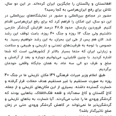
افغانستان و پاکستان را جایگزین ایران کرده‌اند. در این دو سال،
تلاش برای رفع ایران‌هراسی به کجا رسید؟
حضور در مجامع بین‌المللی و حضور در نمایشگاه‌های بین‌المللی در
این دو سال، این امکان را فراهم کرد که برای رفع ایران‌هراسی اقدام
کنیم. فروردین پارسال، حدود 48.5 درصد افزایش گردشگر خارجی
داشتیم ولی جنگ 12 روزه و جنگ 40 روزه، باعث توقف این رشد
شد. الان هم پس از طی این بحران، به این رشد خواهیم رسید. به
خصوص با توجه به ظرفیت‌های تمدنی و تاریخی و طبیعی و سلامت
و زیارتی ایران که حتما بسیار بالاتر از کشورهایی است که شما
اشاره کردید. با چنین قابلیتی، می‌توانیم دوباره و بعد از آرامش و
صلح و ظرف دو الی سه ماه، به همان جایگاه واقعی خودمان
برگردیم.
طبق اعلام وزیر میراث فرهنگی 149 مکان تاریخی ما در جنگ 40
روزه به صورت مستقیم یا غیر مستقیم هدف حملات قرار گرفته و
خسارت گسترده داشته. بسیاری از این مکان‌های تاریخی و از جمله،
کاخ گلستان و کاخ سعدآباد و قلعه فلک‌الافلاک، بناهایی بودند که
گردشگر ورودی ما را جذب می‌کردند. آیا خسارت به بناهای تاریخی و
گردشگرپذیر ما نمی‌تواند در کاهش گردشگر ورودی حتی در زمان
صلح تاثیرگذار باشد؟