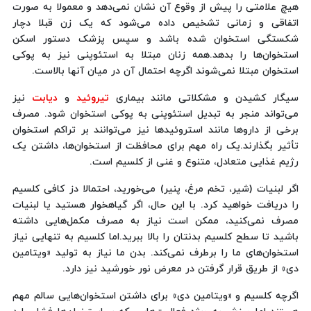
هیچ علامتی را پیش از وقوع آن نشان نمی‌دهد و معمولا به صورت
اتفاقی و زمانی تشخیص داده می‌شود که یک زن قبلا دچار
شکستگی استخوان شده باشد و سپس پزشک دستور اسکن‌
استخوان‌ها را بدهد.همه زنان مبتلا به استئوپنی نیز به پوکی
استخوان مبتلا نمی‌شوند اگرچه احتمال آن در میان آنها بالاست.
سیگار کشیدن و مشکلاتی مانند بیماری
تیروئید
و
دیابت
نیز
می‌تواند منجر به تبدیل استئوپنی به پوکی استخوان شود. مصرف
برخی از داروها مانند استروئیدها نیز می‌توانند بر تراکم استخوان
تأثیر بگذارند.یک راه مهم برای محافظت از استخوان‌ها، داشتن یک
رژیم غذایی متعادل، متنوع و غنی از کلسیم است.
اگر لبنیات (شیر، تخم مرغ، پنیر) می‌خورید، احتمالا دز کافی کلسیم
را دریافت خواهید کرد. با این حال، اگر گیاهخوار هستید یا لبنیات
مصرف نمی‌کنید، ممکن است نیاز به مصرف مکمل‌هایی داشته
باشید تا سطح کلسیم بدنتان را بالا ببرید.اما کلسیم به تنهایی نیاز
استخوان‌های ما را برطرف نمی‌کند. بدن ما نیاز به تولید «ویتامین
دی» از طریق قرار گرفتن در معرض نور خورشید نیز دارد.
اگرچه کلسیم و «ویتامین دی» برای داشتن استخوان‌هایی سالم مهم