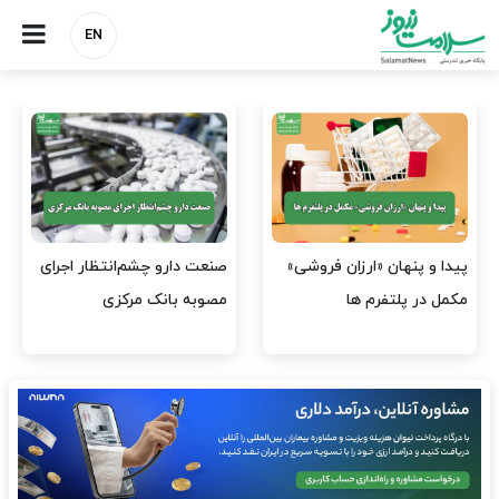
EN
هشدار کانون هموفیلی ایران:
نسخه وزارت بهداشت برای
۴ هزار بیمار ۸ ماه است
مهار پزشک‌نماهای
داروی کافی…
اینستاگرامی/ احراز هویت…